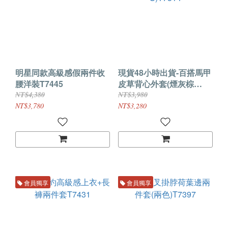
明星同款高級感假兩件收
現貨48小時出貨-百搭馬甲
腰洋裝T7445
皮草背心外套(煙灰棕
S)T7314
NT$4,380
NT$3,980
NT$3,780
NT$3,280
會員獨享
會員獨享