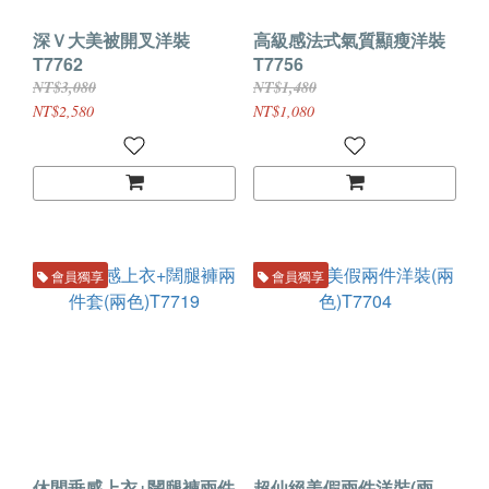
深Ｖ大美被開叉洋裝
高級感法式氣質顯瘦洋裝
T7762
T7756
NT$3,080
NT$1,480
NT$2,580
NT$1,080
會員獨享
會員獨享
休閒垂感上衣+闊腿褲兩件
超仙絕美假兩件洋裝(兩