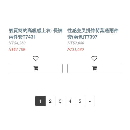
氣質簡約高級感上衣+長褲
性感交叉掛脖荷葉邊兩件
兩件套T7431
套(兩色)T7397
NT$4,280
NT$2,080
NT$3,780
NT$1,680
1
2
3
4
5
»