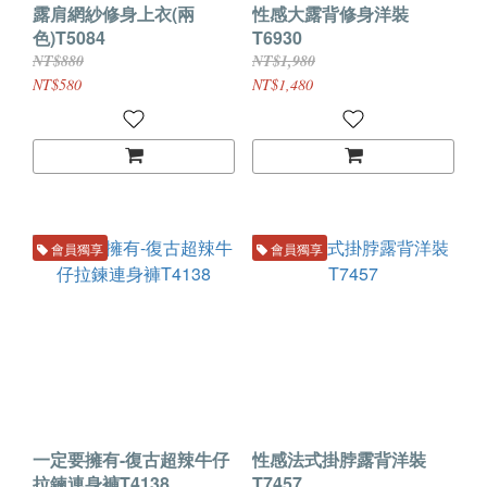
露肩網紗修身上衣(兩
性感大露背修身洋裝
色)T5084
T6930
NT$880
NT$1,980
NT$580
NT$1,480
會員獨享
會員獨享
一定要擁有-復古超辣牛仔
性感法式掛脖露背洋裝
拉鍊連身褲T4138
T7457