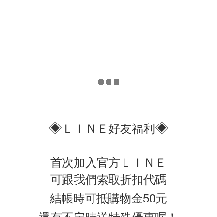
◈
◈
ＬＩＮＥ好友福利
首次加入官方ＬＩＮＥ
可跟我們索取折扣代碼
結帳時可抵購物金50元
還有不定時送特殊優惠喔！