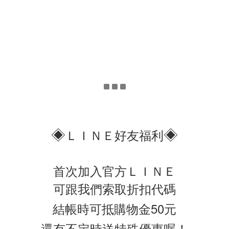
◈
◈
ＬＩＮＥ好友福利
首次加入官方ＬＩＮＥ
可跟我們索取折扣代碼
結帳時可抵購物金50元
還有不定時送特殊優惠喔！