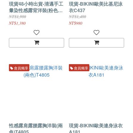
現貨48小時出貨-清邁手工
現貨-BIKINI歐美比基尼泳
暈染性感露背洋裝(粉色
衣C437
+綠色＋藍色)T5692
NT$1,980
NT$1,480
NT$1,380
NT$980
會員獨享
會員獨享
性感露肩露腰露胸洋裝(兩
現貨-BIKINI歐美連身泳衣
色)T4805
A181