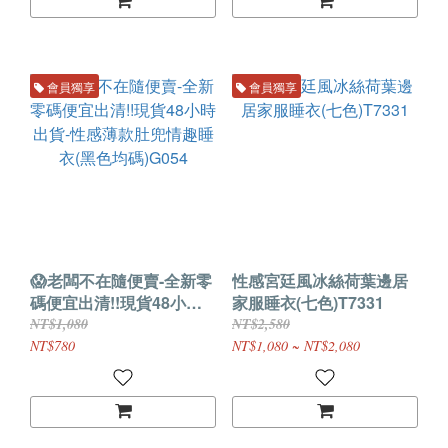
會員獨享
會員獨享
😱老闆不在隨便賣-全新零
性感宮廷風冰絲荷葉邊居
碼便宜出清!!現貨48小時
家服睡衣(七色)T7331
出貨-性感薄款肚兜情趣睡
NT$1,080
NT$2,580
衣(黑色均碼)G054
NT$780
NT$1,080 ~ NT$2,080