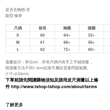
是否含胸墊:
否
版型:
修身
尺碼
裙長
胸圍
腰圍
S
60
64+
52+
M
61
68+
56+
L
62
72+
60+
溫馨提示：單位cm，所有尺碼均有手工平鋪測量，
因測量方法不同1-3cm誤差不屬於質量問題範圍。
(1寸=2.54cm)
下單前請先閱讀購物須知及
請用皮尺
測量以上條
件
http://www.tshop-ts
hop.com/about/terms
了解更多