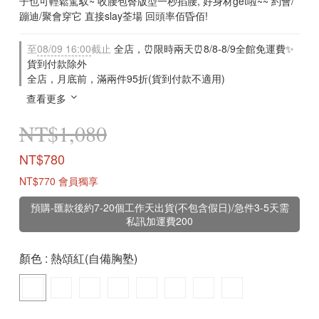
子也可輕鬆駕馭~ 收腰包臀版型一秒掐腰, 好身材get啦~~ 約會/
蹦迪/聚會穿它 直接slay荃場 回頭率佰昏佰!
至
08/09 16:00
截止
全店，⏰限時兩天⏰8/8-8/9全館免運費✨
貨到付款除外
全店，月底前，滿兩件95折(貨到付款不適用)
查看更多
NT$1,080
NT$780
NT$770
會員獨享
預購-匯款後約7-20個工作天出貨(不包含假日)/急件3-5天需
私訊加運費200
顏色
: 熱頌紅(自備胸塾)