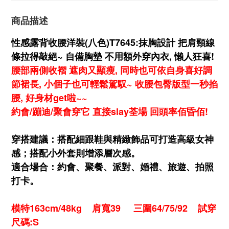
商品描述
性感露背收腰洋裝(八色)T7645:抹胸設計 把肩頸線
條拉得敲絕~ 自備胸墊 不用額外穿內衣, 懶人狂喜!
腰
部兩側收褶 遮肉又顯瘦, 同時也可依自身喜好調
節裙長, 小個子也可輕鬆駕馭~ 收腰包臀版型一秒掐
腰, 好身材get啦~~
約會/蹦迪/聚會穿它 直接slay荃場 回頭率佰昏佰!
穿搭建議：搭配細跟鞋與精緻飾品可打造高級女神
感；搭配小外套則增添層次感。
適合場合：約會、聚餐、派對、婚禮、旅遊、拍照
打卡。
模特163cm/48kg 肩寬39 三圍64/75/92 試穿
尺碼:S