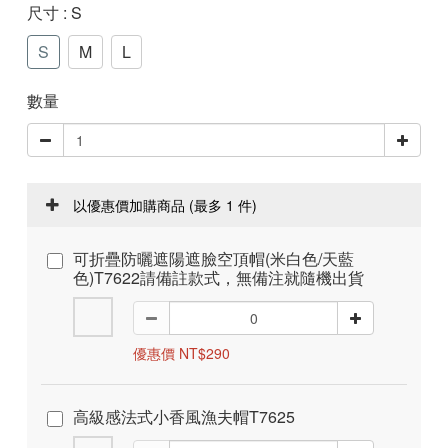
尺寸
: S
S
M
L
數量
以優惠價加購商品
(最多 1 件)
可折疊防曬遮陽遮臉空頂帽(米白色/天藍
色)T7622請備註款式，無備注就隨機出貨
優惠價 NT$290
高級感法式小香風漁夫帽T7625