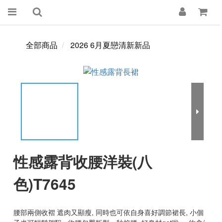
全部商品
2026 6月夏戀清新新品
性感露背收腰洋裝(八
色)T7645
腰部兩側收褶 遮肉又顯瘦, 同時也可依自身喜好調節裙長, 小個