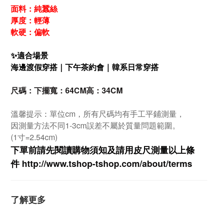
面料：純蠶絲
厚度：輕薄
軟硬：偏軟
✨適合場景
海邊渡假穿搭｜
下午茶約會｜
韓系日常穿搭
尺碼：
下擺寬：64CM
高：34CM
溫馨提示：單位cm，所有尺碼均有手工平鋪測量，
因測量方法不同1-3cm誤差不屬於質量問題範圍。
(1寸=2.54cm)
下單前請先閱讀購物須知及
請用皮尺
測量以上條
件
http://www.tshop-ts
hop.com/about/terms
了解更多