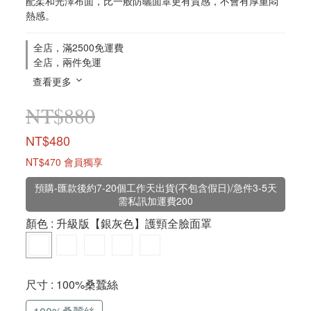
配柔和光澤布面，比一般防曬面罩更有質感，不會有厚重悶
熱感。
全店，滿2500免運費
全店，兩件免運
查看更多
NT$880
NT$480
NT$470
會員獨享
預購-匯款後約7-20個工作天出貨(不包含假日)/急件3-5天
需私訊加運費200
顏色
: 升級版【銀灰色】護頸全臉面罩
尺寸
: 100%桑蠶絲