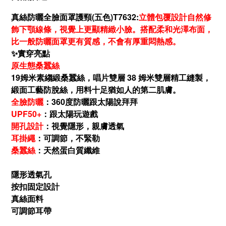
真絲防曬全臉面罩護頸(五色)T7632
:
立體包覆設計自然修
飾下顎線條，視覺上更顯精緻小臉。搭配柔和光澤布面，
比一般防曬面罩更有質感，不會有厚重悶熱感。
✨實穿亮點
原生態桑蠶絲
19姆米素縐緞桑蠶絲，唱片雙層 38 姆米雙層精工縫製，
緞面工藝防脫絲，用料十足猶如人的第二肌膚。
全臉防曬
：360度防曬跟太陽說拜拜
UPF50+
：跟太陽玩遊戲
開孔設計
：視覺隱形，親膚透氣
耳掛繩
：可調節，不緊勒
桑蠶絲
：天然蛋白質纖維
隱形透氣孔
按扣固定設計
真絲面料
可調節耳帶