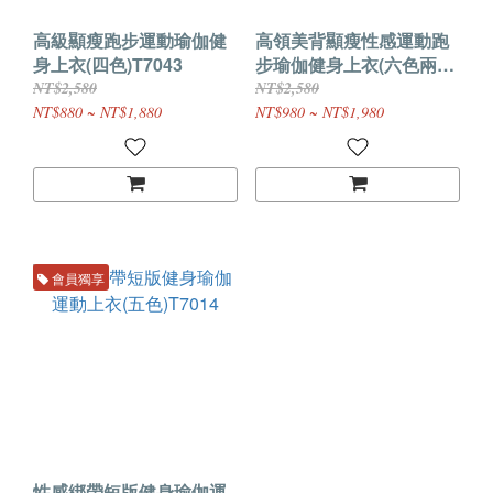
高級顯瘦跑步運動瑜伽健
高領美背顯瘦性感運動跑
身上衣(四色)T7043
步瑜伽健身上衣(六色兩
款)T7035
NT$2,580
NT$2,580
NT$880 ~ NT$1,880
NT$980 ~ NT$1,980
會員獨享
性感綁帶短版健身瑜伽運