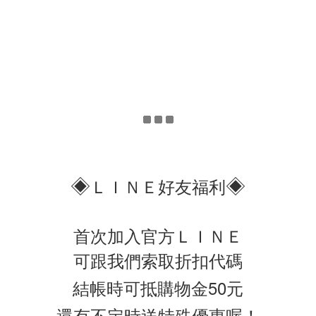
◈
◈
ＬＩＮＥ好友福利
首次加入官方ＬＩＮＥ
可跟我們索取折扣代碼
結帳時可抵購物金50元
還有不定時送特殊優惠喔！