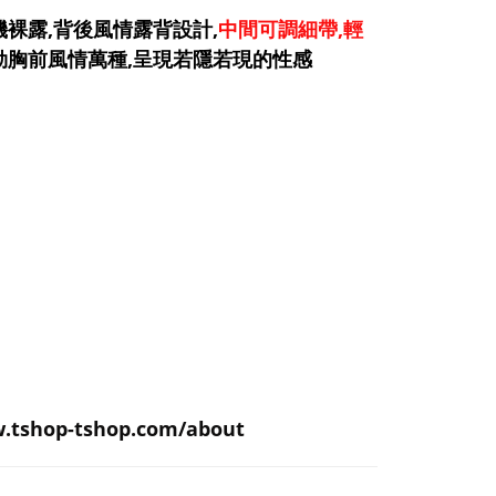
機裸露,背後風情露背設計,
中間可調細帶,輕
勾勒胸前風情萬種,呈現若隱若現的性感
.tshop-ts
hop.com/about