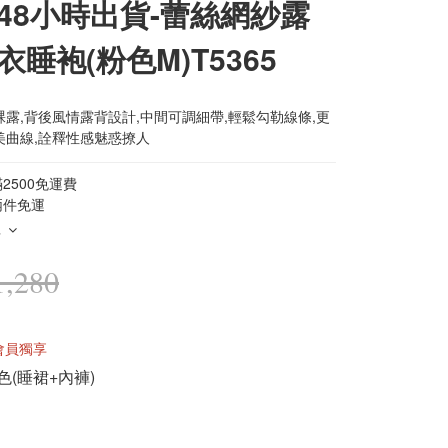
48小時出貨-蕾絲網紗露
衣睡袍(粉色M)T5365
露,背後風情露背設計,中間可調細帶,輕鬆勾勒線條,更
美曲線,詮釋性感魅惑撩人
2500免運費
兩件免運
多
,280
會員獨享
粉色(睡裙+內褲)