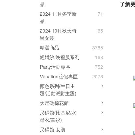
了解
品
2024 11月冬季新
71
品
2024 10月秋天時
65
尚女裝
精選商品
3785
輕婚紗,晚禮服系列
168
Party活動專區
752
Vacation渡假專區
2078
顏色系列(生日主
題/活動派對主題)
大尺碼棉花館
尺碼館(比基尼/水
母衣/罩衫)
尺碼館-女裝