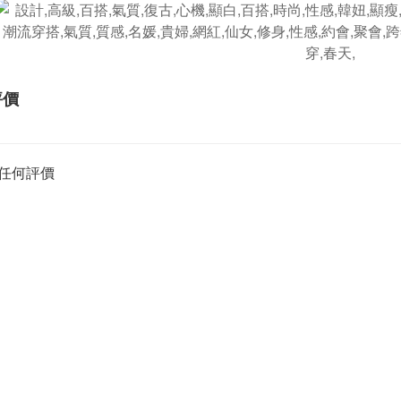
評價
任何評價