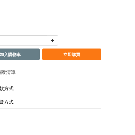
加入購物車
立即購買
追蹤清單
款方式
貨方式