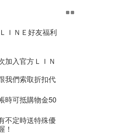
ＬＩＮＥ好友福利
次加入官方ＬＩＮ
跟我們索取折扣代
帳時可抵購物金50
有不定時送特殊優
喔！