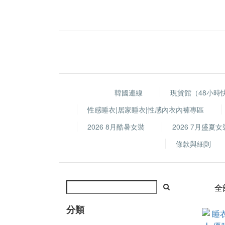
韓國連線
現貨館（48小時
性感睡衣|居家睡衣|性感內衣內褲專區
2026 8月酷暑女裝
2026 7月盛夏女
條款與細則
全
分類