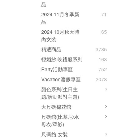
品
2024 11月冬季新
71
品
2024 10月秋天時
65
尚女裝
精選商品
3785
輕婚紗,晚禮服系列
168
Party活動專區
752
Vacation渡假專區
2078
顏色系列(生日主
題/活動派對主題)
大尺碼棉花館
尺碼館(比基尼/水
母衣/罩衫)
尺碼館-女裝