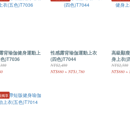
露背瑜伽健身運動上
性感露背瑜伽運動上衣
高級顯瘦
色)T7036
(四色)T7044
身上衣(四
,380
NT$2,480
NT$2,580
80
NT$880 ~ NT$1,780
NT$880 ~ 
員獨享