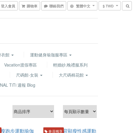
登入會員
購物車
聯絡我們
繁體中文
$ TWD
水母衣館
運動健身瑜珈服專區
Vacation渡假專區
輕婚紗,晚禮服系列
尺碼館-女裝
大尺碼棉花館
NAL TiTi 週報 Blog
享
會員獨享