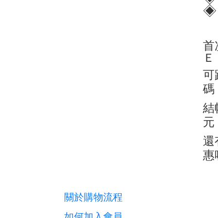
◈
首
Ｅ
可
碼
結
元
還
惠
關於購物流程
如何加入會員