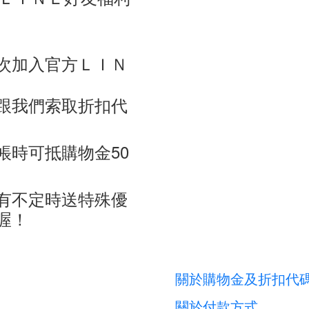
次加入官方ＬＩＮ
跟我們索取折扣代
帳時可抵購物金50
有不定時送特殊優
喔！
關於購物金及折扣代
關於付款方式