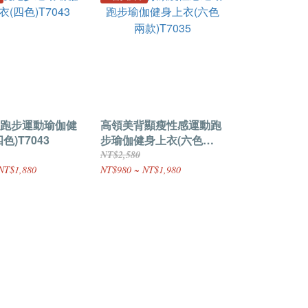
跑步運動瑜伽健
高領美背顯瘦性感運動跑
色)T7043
步瑜伽健身上衣(六色兩
款)T7035
NT$2,580
NT$1,880
NT$980 ~ NT$1,980