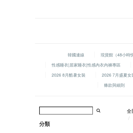
韓國連線
現貨館（48小時
性感睡衣|居家睡衣|性感內衣內褲專區
2026 8月酷暑女裝
2026 7月盛夏女
條款與細則
全
分類