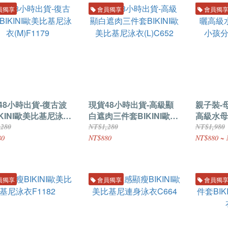
員獨享
會員獨享
會員獨
48小時出貨-復古波
現貨48小時出貨-高級顯
親子裝-
IKINI歐美比基尼泳衣
白遮肉三件套BIKINI歐美
高級水母
1179
比基尼泳衣(L)C652
孩分開下單
,280
NT$1,280
NT$1,980
80
NT$880
NT$880 ~ 
員獨享
會員獨享
會員獨