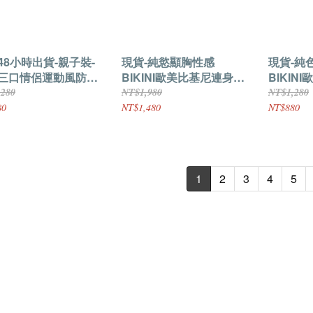
48小時出貨-親子裝-
現貨-純慾顯胸性感
現貨-純
三口情侶運動風防曬
BIKINI歐美比基尼連身泳
BIKIN
衣泳裝(兒童L
衣F1173
件套F11
,280
NT$1,980
NT$1,280
65
80
NT$1,480
NT$880
1
2
3
4
5