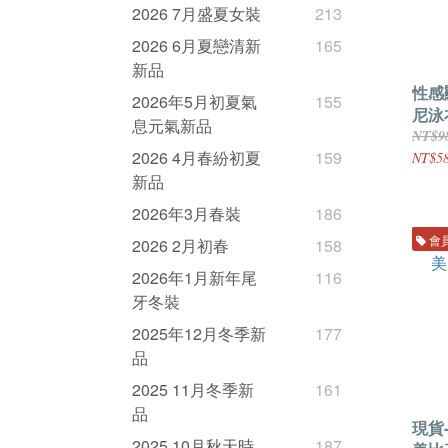
2026 7月盛夏女裝
213
2026 6月夏戀清新
165
新品
性感
2026年5月初夏氣
155
尼泳衣
息元氣新品
NT$9
2026 4月春紛初夏
159
NT$5
新品
2026年3月春裝
186
會
2026 2月初春
158
2026年1月新年尾
116
牙冬裝
2025年12月冬季新
177
品
2025 11月冬季新
161
品
現貨-
2025 10月秋天時
187