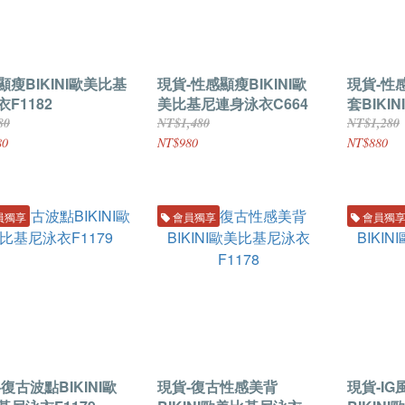
顯瘦BIKINI歐美比基
現貨-性感顯瘦BIKINI歐
現貨-性
F1182
美比基尼連身泳衣C664
套BIKI
F1181
80
NT$1,480
NT$1,280
80
NT$980
NT$880
員獨享
會員獨享
會員獨
復古波點BIKINI歐
現貨-復古性感美背
現貨-I