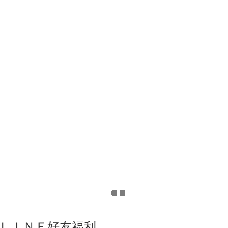
ＬＩＮＥ好友福利