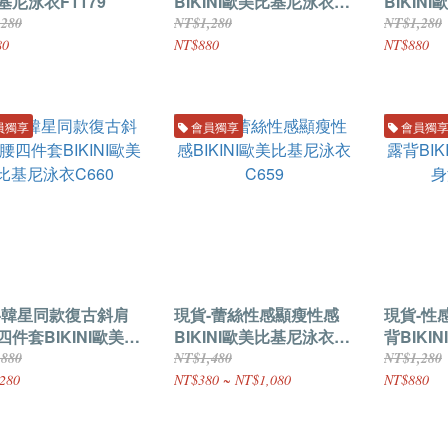
基尼泳衣F1179
BIKINI歐美比基尼泳衣
BIKIN
F1178
F1177
,280
NT$1,280
NT$1,280
80
NT$880
NT$880
員獨享
會員獨享
會員獨
-韓星同款復古斜肩
現貨-蕾絲性感顯瘦性感
現貨-性
四件套BIKINI歐美比
BIKINI歐美比基尼泳衣
背BIKI
泳衣C660
C659
泳衣C65
,880
NT$1,480
NT$1,280
280
NT$380 ~ NT$1,080
NT$880