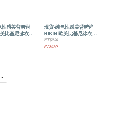
色性感美背時尚
現貨-純色性感美背時尚
I歐美比基尼泳衣三
BIKINI歐美比基尼泳衣
72
F1171
NT$980
NT$680
»