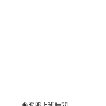
◈客服上班時間