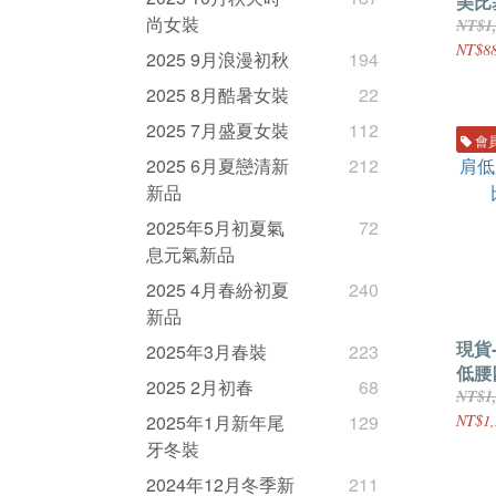
美比
尚女裝
NT$1
NT$8
2025 9月浪漫初秋
194
2025 8月酷暑女裝
22
2025 7月盛夏女裝
112
會
2025 6月夏戀清新
212
新品
2025年5月初夏氣
72
息元氣新品
2025 4月春紛初夏
240
新品
現貨
2025年3月春裝
223
低腰
2025 2月初春
68
基尼
NT$1
NT$1,
2025年1月新年尾
129
牙冬裝
2024年12月冬季新
211