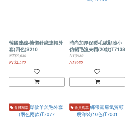
韓國連線-慵懶針織連帽外
時尚加厚保暖毛絨顯臉小
套(四色)S210
仿貂毛漁夫帽(20款)T7138
NT$3,080
NT$980
NT$2,580
NT$680
會員獨享
會員獨享