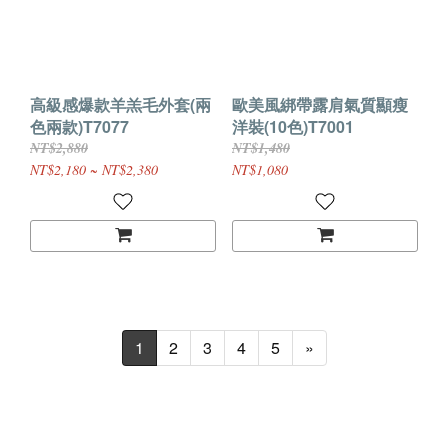
高級感爆款羊羔毛外套(兩
歐美風綁帶露肩氣質顯瘦
色兩款)T7077
洋裝(10色)T7001
NT$2,880
NT$1,480
NT$2,180 ~ NT$2,380
NT$1,080
1
2
3
4
5
»