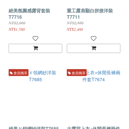
絕美氛圍感露背套裝
重工露肩顯白拼接洋裝
T7716
T7711
NT$2,080
NT$2,980
NT$1,580
NT$2,480
會員獨享
會員獨享
絕美Ｖ領網紗洋裝T7685
大露背上衣+休閒長褲兩件