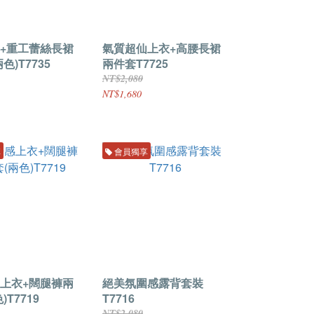
+重工蕾絲長裙
氣質超仙上衣+高腰長裙
色)T7735
兩件套T7725
NT$2,080
NT$1,680
享
會員獨享
上衣+闊腿褲兩
絕美氛圍感露背套裝
)T7719
T7716
NT$2,080