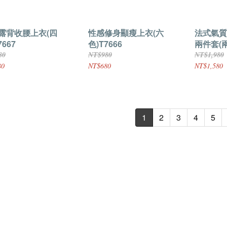
露背收腰上衣(四
性感修身顯瘦上衣(六
法式氣質
7667
色)T7666
兩件套(兩
80
NT$980
NT$1,980
80
NT$680
NT$1,580
1
2
3
4
5