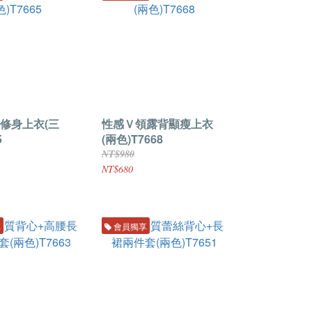
修身上衣(三
性感Ｖ領露背顯瘦上衣
5
(兩色)T7668
NT$980
NT$680
享
會員獨享