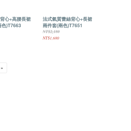
背心+高腰長裙
法式氣質蕾絲背心+長裙
色)T7663
兩件套(兩色)T7651
NT$2,180
NT$1,680
»