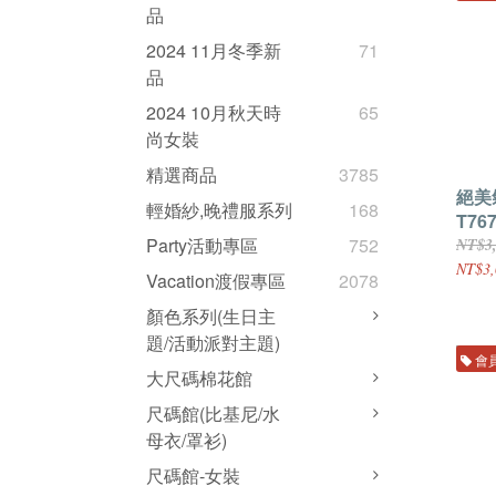
品
2024 11月冬季新
71
品
2024 10月秋天時
65
尚女裝
精選商品
3785
絕美
輕婚紗,晚禮服系列
168
T76
Party活動專區
752
NT$3
NT$3,
Vacation渡假專區
2078
顏色系列(生日主
題/活動派對主題)
會
大尺碼棉花館
尺碼館(比基尼/水
母衣/罩衫)
尺碼館-女裝