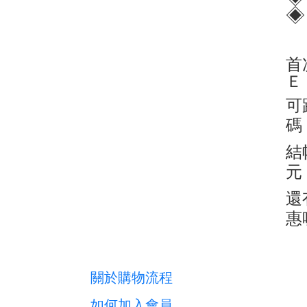
◈
首
Ｅ
可
碼
結
元
還
惠
關於購物流程
如何加入會員