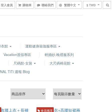
登入會員
購物車
聯絡我們
繁體中文
$ TWD
水母衣館
運動健身瑜珈服專區
Vacation渡假專區
輕婚紗,晚禮服系列
尺碼館-女裝
大尺碼棉花館
NAL TiTi 週報 Blog
享
會員獨享