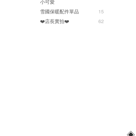
小可愛
雪國保暖配件單品
15
❤️店長實拍❤️
62
◈