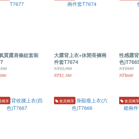
氣質露肩條紋套裝
大露背上衣+休閒長褲兩
性感露背
77
件套T7674
色)T766
,580
NT$2,980
NT$980
080
NT$2,380
NT$680
員獨享
會員獨享
會員獨