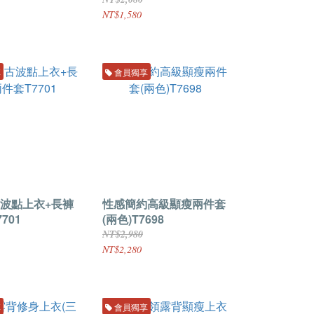
NT$1,580
享
會員獨享
波點上衣+長褲
性感簡約高級顯瘦兩件套
701
(兩色)T7698
NT$2,980
NT$2,280
享
會員獨享