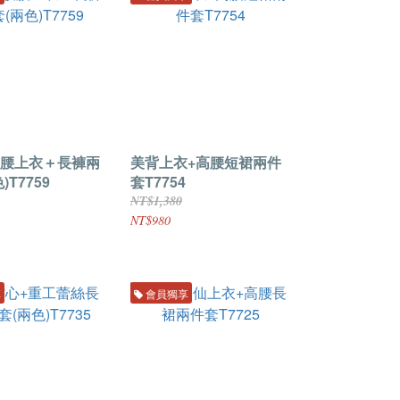
腰上衣＋長褲兩
美背上衣+高腰短裙兩件
)T7759
套T7754
NT$1,380
NT$980
享
會員獨享