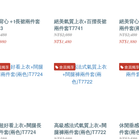
背心＋t長裙兩件套
絕美氣質上衣+百摺長裙
絕美背心
43
兩件套T7741
兩件套(兩
,480
NT$2,080
NT$2,480
980
NT$1,480
NT$1,880
員獨享
會員獨享
會員獨
超好看上衣+闊腿長
高級感法式氣質上衣+闊
休閒垂感
套(兩色)T7724
腿褲兩件套(兩色)T7722
件套(兩色
,280
NT$2,080
NT$2,580