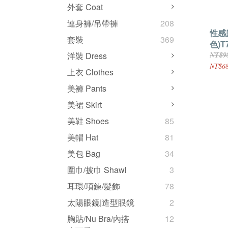
外套 Coat
連身褲/吊帶褲
208
性感
套裝
369
色)T
NT$9
洋裝 Dress
NT$6
上衣 Clothes
美褲 Pants
美裙 Skirt
美鞋 Shoes
85
美帽 Hat
81
美包 Bag
34
圍巾/披巾 Shawl
3
耳環/項鍊/髮飾
78
太陽眼鏡|造型眼鏡
2
胸貼/Nu Bra/內搭
12