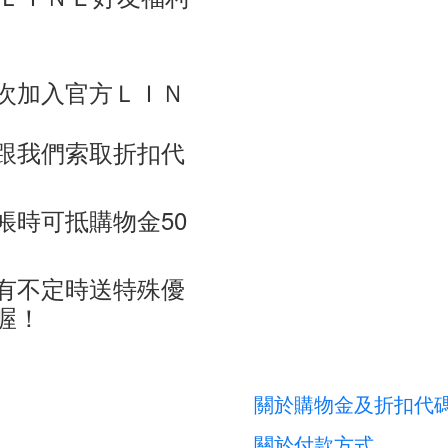
次加入官方ＬＩＮ
跟我們索取折扣代
帳時可抵購物金50
有不定時送特殊優
喔！
關於購物金及折扣代
關於付款方式