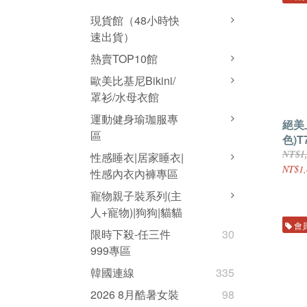
現貨館（48小時快
速出貨）
熱賣TOP10館
歐美比基尼Bikini/
罩衫/水母衣館
運動健身瑜珈服專
絕美
區
色)T
NT$1
性感睡衣|居家睡衣|
NT$1,
性感內衣內褲專區
寵物親子裝系列(主
人+寵物)|狗狗|貓貓
會
限時下殺-任三件
30
999專區
韓國連線
335
2026 8月酷暑女裝
98