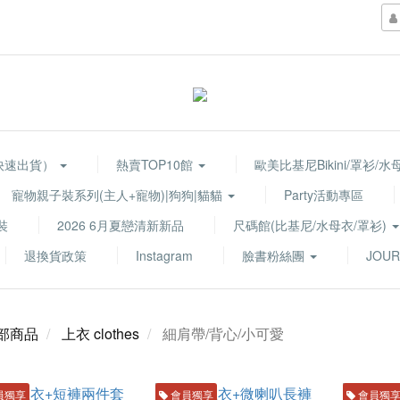
快速出貨）
熱賣TOP10館
歐美比基尼Bikini/罩衫/
寵物親子裝系列(主人+寵物)|狗狗|貓貓
Party活動專區
裝
2026 6月夏戀清新新品
尺碼館(比基尼/水母衣/罩衫)
退換貨政策
Instagram
臉書粉絲團
JOUR
部商品
上衣 clothes
細肩帶/背心/小可愛
員獨享
會員獨享
會員獨