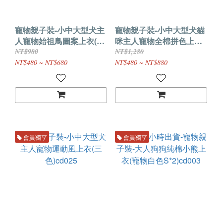
寵物親子裝-小中大型犬主
寵物親子裝-小中大型犬貓
人寵物始祖鳥圖案上衣(兩
咪主人寵物全棉拼色上衣
色)cd027
(四色)cd026
NT$980
NT$1,280
NT$480 ~ NT$680
NT$480 ~ NT$880
會員獨享
會員獨享