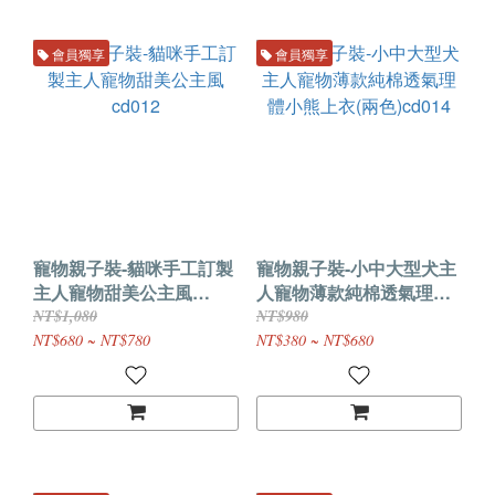
會員獨享
會員獨享
寵物親子裝-貓咪手工訂製
寵物親子裝-小中大型犬主
主人寵物甜美公主風
人寵物薄款純棉透氣理體
cd012
小熊上衣(兩色)cd014
NT$1,080
NT$980
NT$680 ~ NT$780
NT$380 ~ NT$680