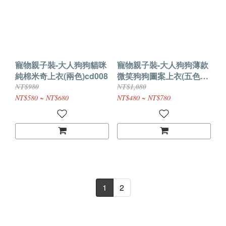
寵物親子裝-大人狗狗貓咪
寵物親子裝-大人狗狗薄款
純棉米奇上衣(兩色)cd008
微笑狗狗圖案上衣(五色兩
款)cd007
NT$980
NT$1,080
NT$580 ~ NT$680
NT$480 ~ NT$780
1
2