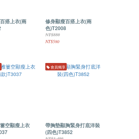
百搭上衣(兩
修身顯瘦百搭上衣(兩
2
色)T2008
NT$880
NT$580
享
會員獨享
簍空顯瘦上衣
帶胸墊顯胸緊身打底洋裝
037
(四色)T3852
NT$1,480