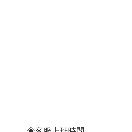
◈客服上班時間