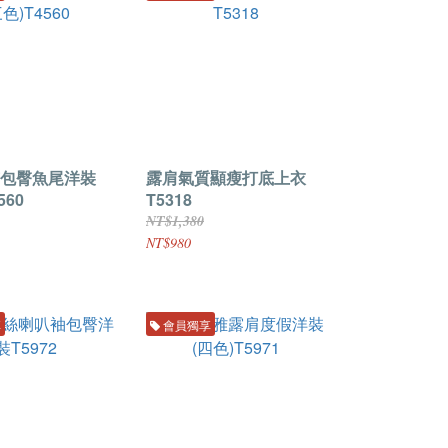
包臀魚尾洋裝
露肩氣質顯瘦打底上衣
560
T5318
NT$1,380
NT$980
享
會員獨享