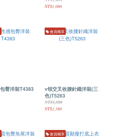
NT$1,080
享
會員獨享
包臀洋裝T4383
v領交叉收腰針織洋裝(三
色)T5263
NT$1,880
NT$1,380
享
會員獨享