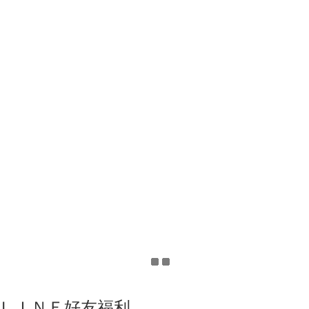
ＬＩＮＥ好友福利