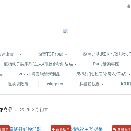
快速出貨）
熱賣TOP10館
歐美比基尼Bikini/罩衫/
寵物親子裝系列(主人+寵物)|狗狗|貓貓
Party活動專區
裝
2026 6月夏戀清新新品
尺碼館(比基尼/水母衣/罩衫)
退換貨政策
Instagram
臉書粉絲團
JOUR
部商品
2026 2月初春
員獨享
會員獨享
會員獨