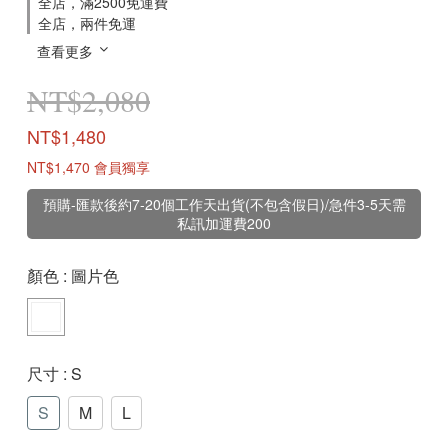
全店，滿2500免運費
全店，兩件免運
查看更多
NT$2,080
NT$1,480
NT$1,470
會員獨享
預購-匯款後約7-20個工作天出貨(不包含假日)/急件3-5天需
私訊加運費200
顏色
: 圖片色
尺寸
: S
S
M
L