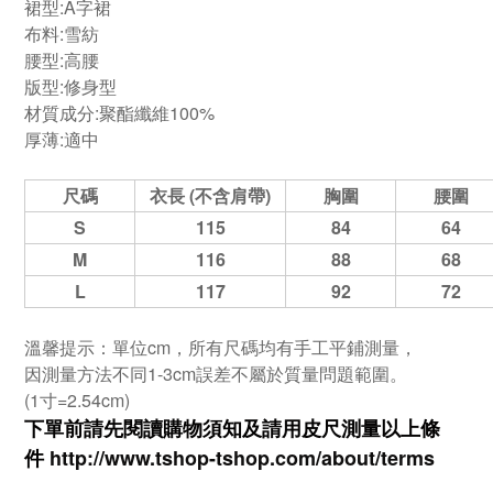
裙型:
A字裙
布料:
雪紡
腰型:
高腰
版型:
修身型
材質成分:聚酯纖維100%
厚薄:適中
尺碼
衣長 (不含肩帶)
胸圍
腰圍
S
115
84
64
M
116
88
68
L
117
92
72
溫馨提示：單位cm，所有尺碼均有手工平鋪測量，
因測量方法不同1-3cm誤差不屬於質量問題範圍。
(1寸=2.54cm)
下單前請先閱讀購物須知及
請用皮尺
測量以上條
件
http://www.tshop-ts
hop.com/about/terms