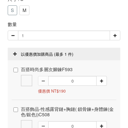
S
M
數量
以優惠價加購商品
(最多 1 件)
百搭時尚多層次腳鍊F593
優惠價 NT$190
百搭飾品-性感露背鏈+胸鏈( 鎖骨鍊+身體鍊(金
色/銀色))C508