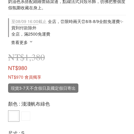
奶油色系搭配細緻蕾絲滾邊，點綴法式貝殼吊飾，彷彿把整個度
假氛圍收藏在身上。
至
08/09 16:00
截止
全店，⏰限時兩天⏰8/8-8/9全館免運費✨
貨到付款除外
全店，滿2500免運費
查看更多
NT$1,380
NT$980
NT$970
會員獨享
現貨3-7天不含假日及國定假日寄出
顏色
: 淺淺帆布綠色
尺寸
: S