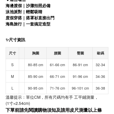
海邊渡假｜沙灘拍照必備
泳池派對｜輕鬆吸睛
度假穿搭｜搭罩衫直接出門
海島旅行｜一套搞定造型
✨
尺寸資訊
尺寸
胸圍
腰圍
臀圍
歐碼
S
80-85 cm
61-66 cm
86-91 cm
32-34
M
85-90 cm
66-71 cm
91-96 cm
34-36
L
90-95 cm
71-76 cm
96-101 cm
36-38
溫馨提示：單位CM，所有尺碼均有手 工平鋪測量，
(1寸=2.54cm)
下單前請先閱讀購物須知及
請用皮尺
測量以上條