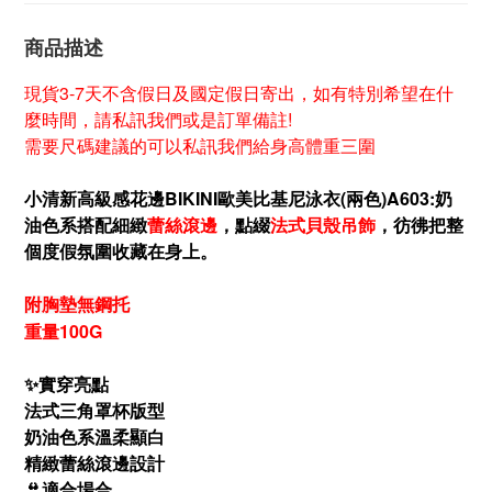
商品描述
現貨3-7天不含假日及國定假日寄出，如有特別希望在什
麼時間，請私訊我們或是訂單備註!
需要尺碼建議的可以私訊我們給身高體重三圍
小清新高級感花邊BIKINI歐美比基尼泳衣(兩色)A603:奶
油色系搭配細緻
蕾絲滾邊
，點綴
法式貝殼吊飾
，彷彿把整
個度假氛圍收藏在身上。
附胸墊無鋼托
重量100G
✨實穿亮點
法式三角罩杯版型
奶油色系溫柔顯白
精緻蕾絲滾邊設計
👙適合場合