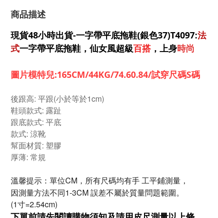
商品描述
:
法
現貨48小時出貨-一字帶平底拖鞋(銀色37)T4097
式
一字帶平底拖鞋，仙女風超級
百搭
，上身
時尚
圖片模特兒:165CM/44KG/74.60.84/試穿尺碼S碼
後跟高: 平跟(小於等於1cm)
鞋頭款式: 露趾
跟底款式: 平底
款式: 涼靴
幫面材質: 塑膠
厚薄: 常規
：單位CM，所有尺碼均有手 工平鋪測量，
溫馨提示
因測量方法不同1-3CM 誤差不屬於質量問題範圍。
(1寸=2.54cm)
下單前請先閱讀購物須知及
請用皮尺
測量以上條