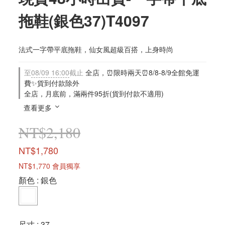
拖鞋(銀色37)T4097
法式一字帶平底拖鞋，仙女風超級百搭，上身時尚
至
08/09 16:00
截止
全店，⏰限時兩天⏰8/8-8/9全館免運
費✨貨到付款除外
全店，月底前，滿兩件95折(貨到付款不適用)
查看更多
NT$2,180
NT$1,780
NT$1,770
會員獨享
顏色
: 銀色
尺寸
: 37