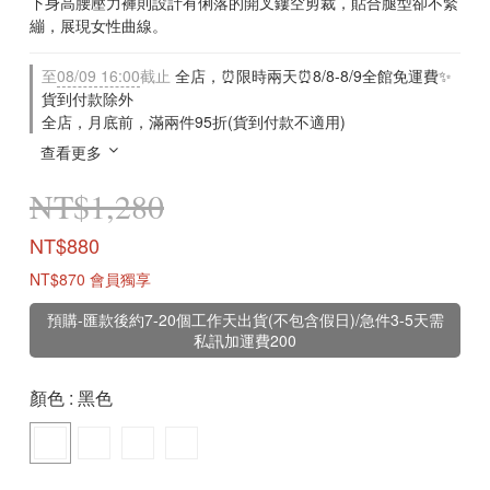
下身高腰壓力褲則設計有俐落的開叉鏤空剪裁，貼合腿型卻不緊
繃，展現女性曲線。
至
08/09 16:00
截止
全店，⏰限時兩天⏰8/8-8/9全館免運費✨
貨到付款除外
全店，月底前，滿兩件95折(貨到付款不適用)
查看更多
NT$1,280
NT$880
NT$870
會員獨享
預購-匯款後約7-20個工作天出貨(不包含假日)/急件3-5天需
私訊加運費200
顏色
: 黑色