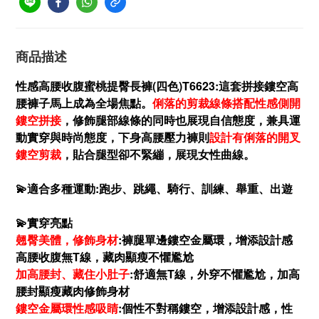
商品描述
性感高腰收腹蜜桃提臀長褲(四色)T6623:這套拼接鏤空高
腰褲子馬上成為全場焦點。
俐落的剪裁線條搭配性感側開
鏤空拼接
，修飾腿部線條的同時也展現自信態度，兼具運
動實穿與時尚態度，下身高腰壓力褲則
設計有俐落的開叉
鏤空剪裁
，貼合腿型卻不緊繃，展現女性曲線。
💫
適合多種運動:跑步、跳繩、騎行、訓練、舉重、出遊
💫實穿亮點
翹臀美體，修飾身材
:褲腿單邊鏤空金屬環，增添設計感
高腰收腹無T線，藏肉顯瘦不懼尷尬
加高腰封、藏住小肚子
:舒適無T線，外穿不懼尷尬，加高
腰封顯瘦藏肉修飾身材
鏤空金屬環性感吸睛
:個性不對稱鏤空，增添設計感，性