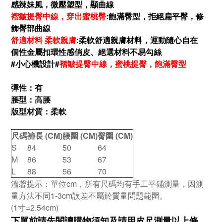
感辣妹風，微壓塑型，顯曲線
褶皺提臀中線，穿出蜜桃臀
:飽滿臀型，拒絕扁平臀，修
飾臀部曲線
舒適材料 柔軟親膚
:柔軟舒適親膚材料，運動隨心自在
個性金屬扣環性感俏皮、
絕選材料不易勾絲
#小心機設計#
褶皺提臀中線，蜜桃提臀，飽滿臀型
彈性：有
腰型：高腰
版型材質：柔軟
尺碼
褲長 (CM)
腰圍 (CM)
臀圍 (CM)
S
84
50
64
M
86
53
67
L
88
56
70
溫馨提示：單位cm，所有尺碼均有手工平鋪測量，
因測
量方法不同1-3cm誤差不屬於質量問題範圍。
(1寸=2.54cm)
下單前請先閱讀購物須知及
請用皮尺
測量以上條