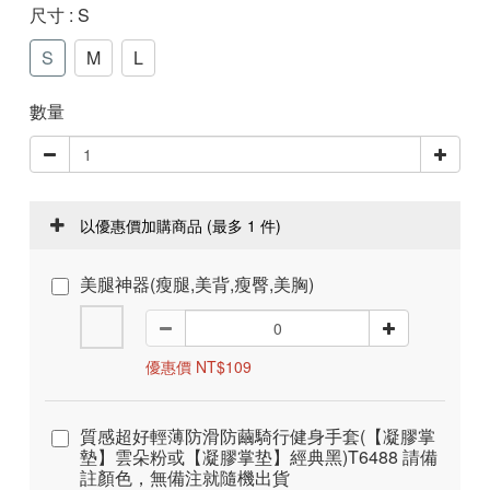
尺寸
: S
S
M
L
數量
以優惠價加購商品
(最多 1 件)
美腿神器(瘦腿,美背,瘦臀,美胸)
優惠價 NT$109
質感超好輕薄防滑防繭騎行健身手套(【凝膠掌
墊】雲朵粉或【凝膠掌垫】經典黑)T6488 請備
註顏色，無備注就隨機出貨