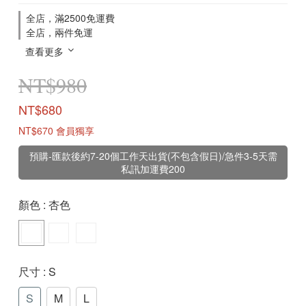
全店，滿2500免運費
全店，兩件免運
查看更多
NT$980
NT$680
NT$670
會員獨享
預購-匯款後約7-20個工作天出貨(不包含假日)/急件3-5天需
私訊加運費200
顏色
: 杏色
尺寸
: S
S
M
L