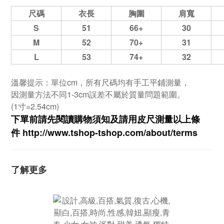
尺碼
衣長
胸圍
肩寬
S
51
66+
30
M
52
70+
31
L
53
74+
32
溫馨提示：單位cm，所有尺碼均有手工平鋪測量，
因測量方法不同1-3cm誤差不屬於質量問題範圍。
(1寸=2.54cm)
下單前請先閱讀購物須知及
請用皮尺
測量以上條
件
http://www.tshop-ts
hop.com/about/terms
了解更多