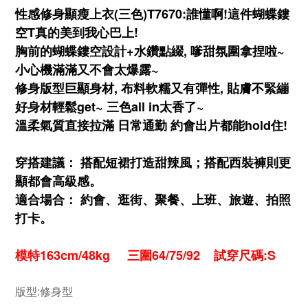
性感修身顯瘦上衣(三色)T7670:誰懂啊!這件蝴蝶鏤
空T真的美到我心巴上!
胸前的蝴蝶鏤空設計+水鑽點綴, 嗲甜氛圍拿捏啦~
小心機滿滿又不會太爆露~
修身版型巨顯身材, 布料軟糯又有彈性, 貼膚不緊繃
好身材輕鬆get~ 三色all in太香了~
溫柔氣質直接拉滿 日常通勤 約會出片都能hold住!
穿搭建議： 搭配短裙打造甜辣風；搭配西裝褲則更
顯都會高級感。
適合場合： 約會、逛街、聚餐、上班、旅遊、拍照
打卡。
模特163cm/48kg 三圍64/75/92 試穿尺碼:S
版型:
修身型