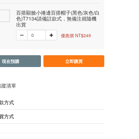
百搭顯臉小捲邊百搭帽子(黑色/灰色/白
色)T7134請備註款式，無備注就隨機
出貨
優惠價 NT$249
現在預購
立即購買
追蹤清單
款方式
貨方式