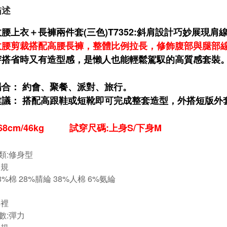
描述
腰上衣＋長褲兩件套(三色)T7352:斜肩設計巧妙展現
收腰剪裁搭配高腰長褲，整體比例拉長，修飾腹部與腿部
穿搭省時又有造型感，是懶人也能輕鬆駕馭的高質感套裝
場合： 約會、聚餐、派對、旅行。
建議： 搭配高跟鞋或短靴即可完成整套造型，外搭短版外
68cm/46kg 試穿尺碼:上身S/下身M
類:
修身型
常規
8%棉 28%腈綸 38%人棉 6%氨綸
無裡
數:彈力