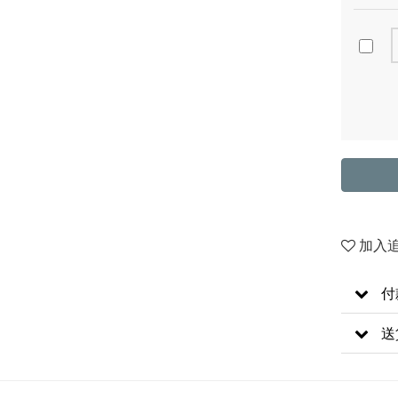
加入
付
送