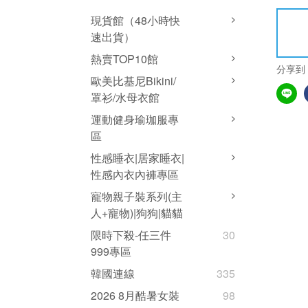
現貨館（48小時快
速出貨）
熱賣TOP10館
分享到
歐美比基尼Bikini/
罩衫/水母衣館
運動健身瑜珈服專
區
性感睡衣|居家睡衣|
性感內衣內褲專區
寵物親子裝系列(主
人+寵物)|狗狗|貓貓
限時下殺-任三件
30
999專區
韓國連線
335
2026 8月酷暑女裝
98