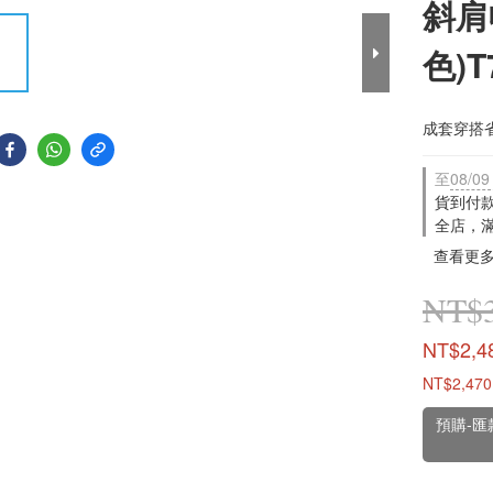
斜肩
色)T
成套穿搭
至
08/09
貨到付
全店，滿
查看更
NT$3
NT$2,4
NT$2,470
預購-匯