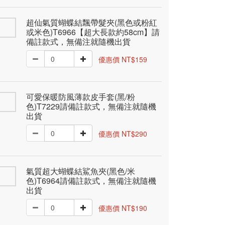
超仙氣質蝴蝶結飄帶髮夾(黑色或粉紅
或米色)T6966【超大長款約58cm】請
備註款式，無備注就隨機出貨
優惠價 NT$159
可愛保暖防風薄款皮手套(黑/粉
色)T7229請備註款式，無備注就隨機
出貨
優惠價 NT$290
氣質超大蝴蝶結鯊魚夾(黑色/米
色)T6964請備註款式，無備注就隨機
出貨
優惠價 NT$190