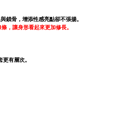
肩線與鎖骨，增添性感亮點卻不張揚。
線條，讓身形看起來更加修長。
。
套更有層次。