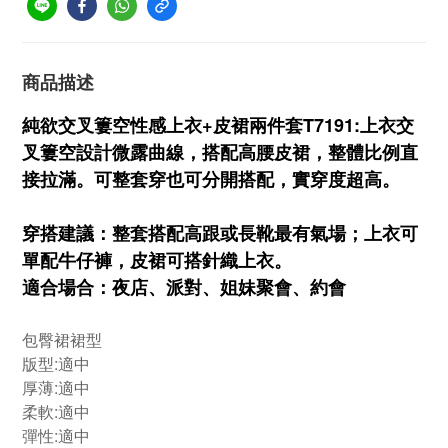
商品描述
純欲交叉簍空性感上衣+皮裙兩件套T7191:上衣交
叉簍空設計微露曲線，搭配高腰皮裙，整體比例直
接拉滿。可整套穿也可分開搭配，實穿度超高。
穿搭建議：整套搭配高跟或長靴最有氣場；上衣可
單配牛仔褲，皮裙可搭針織上衣。
適合場合：夜店、派對、姐妹聚會、約會
包臀裙裙型
版型:適中
厚薄:適中
柔軟:適中
彈性:適中