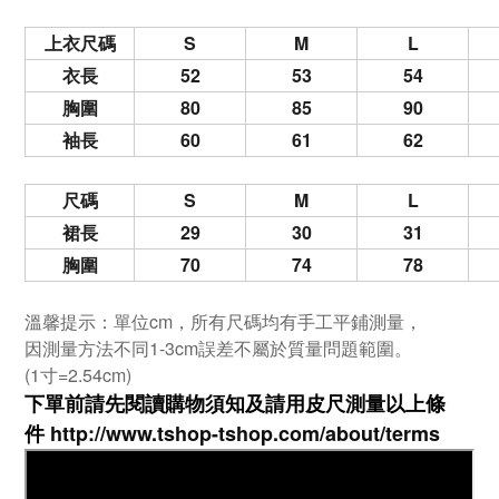
上衣尺碼
S
M
L
衣長
52
53
54
胸圍
80
85
90
袖長
60
61
62
尺碼
S
M
L
裙長
29
30
31
胸圍
70
74
78
溫馨提示：單位cm，所有尺碼均有手工平鋪測量，
因測量方法不同1-3cm誤差不屬於質量問題範圍。
(1寸=2.54cm)
下單前請先閱讀購物須知及
請用皮尺
測量以上條
件
http://www.tshop-ts
hop.com/about/terms