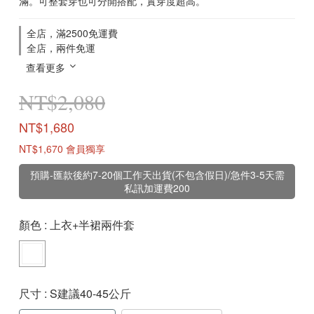
滿。可整套穿也可分開搭配，實穿度超高。
全店，滿2500免運費
全店，兩件免運
查看更多
NT$2,080
NT$1,680
NT$1,670
會員獨享
預購-匯款後約7-20個工作天出貨(不包含假日)/急件3-5天需
私訊加運費200
顏色
: 上衣+半裙兩件套
尺寸
: S建議40-45公斤