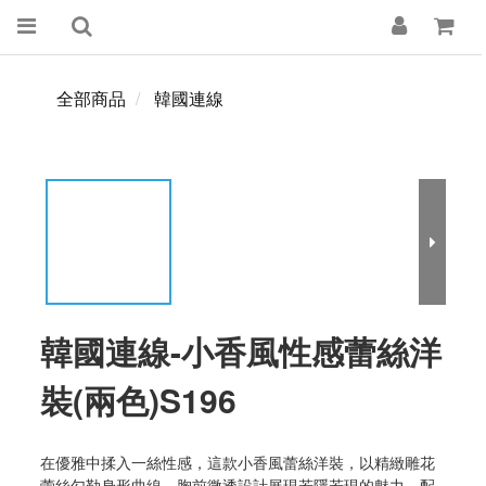
全部商品
韓國連線
韓國連線-小香風性感蕾絲洋
裝(兩色)S196
在優雅中揉入一絲性感，這款小香風蕾絲洋裝，以精緻雕花
蕾絲勾勒身形曲線，胸前微透設計展現若隱若現的魅力，配