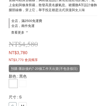
上金釦與修身剪裁，散發高貴名媛氣息。裙擺微A字設計修飾
腿部線條，穿上它，舉手投足都是法式浪漫與女人味
全店，滿2500免運費
全店，兩件免運
查看更多
NT$4,580
NT$3,780
NT$3,770
會員獨享
預購-匯款後約7-20個工作天出貨(不包含假日)
顏色
: 黑色
尺寸
: S