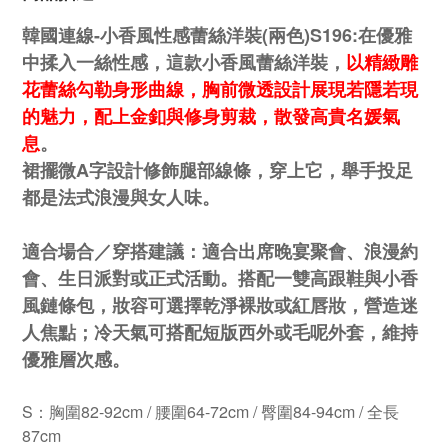
韓國連線-小香風性感蕾絲洋裝(兩色)S196:
在優雅
中揉入一絲性感，這款小香風蕾絲洋裝，
以精緻雕
花蕾絲勾勒身形曲線，胸前微透設計展現若隱若現
的魅力，配上金釦與修身剪裁，散發高貴名媛氣
息
。
裙擺微A字設計修飾腿部線條，穿上它，舉手投足
都是法式浪漫與女人味。
適合場合／穿搭建議：適合出席晚宴聚會、浪漫約
會、生日派對或正式活動。搭配一雙高跟鞋與小香
風鏈條包，妝容可選擇乾淨裸妝或紅唇妝，營造迷
人焦點；冷天氣可搭配短版西外或毛呢外套，維持
優雅層次感。
S：胸圍82-92cm / 腰圍64-72cm / 臀圍84-94cm / 全長
87cm