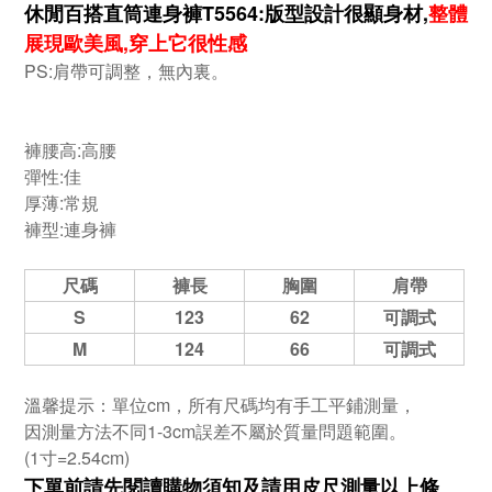
休閒百搭直筒連身褲T5564:
版型設計很顯身材,
整體
展現歐美風,穿上它很性感
PS:肩帶可調整，無內裏。
褲腰高:高腰
彈性:佳
厚薄:常規
褲型:連身褲
尺碼
褲長
胸圍
肩帶
S
123
62
可調式
M
124
66
可調式
溫馨提示：單位cm，所有尺碼均有手工平鋪測量，
因測量方法不同1-3cm誤差不屬於質量問題範圍。
(1寸=2.54cm)
下單前請先閱讀購物須知及
請用皮尺
測量以上條