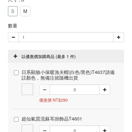
S
M
數量
以優惠價加購商品
(最多 1 件)
日系顯臉小保暖漁夫帽(白色/黑色)T4637請備
註顏色，無備注就隨機出貨
優惠價 NT$290
超仙氣質流蘇耳掛飾品T4601