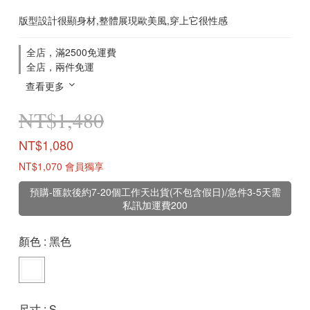
版型設計很顯身材,整體展現歐美風,穿上它很性感
全店，滿2500免運費
全店，兩件免運
查看更多
NT$1,480
NT$1,080
NT$1,070
會員獨享
預購-匯款後約7-20個工作天出貨(不包含假日)/急件3-5天需
私訊加運費200
顏色
: 黑色
尺寸
: S