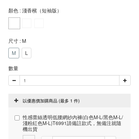
顏色
: 淺香檳（短袖版）
尺寸
: M
M
L
數量
以優惠價加購商品
(最多 1 件)
性感蕾絲透明低腰網紗內褲(白色M-L/黑色M-L/
淺粉紅色M-L)T6991請備註款式，無備注就隨
機出貨