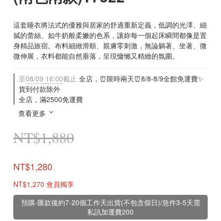
這套睡衣將法式的優雅與居家的舒適重新定義，低調的光澤、細
膩的蕾絲、如牛奶般柔嫩的色系，讓妳每一個起床瞬間都像是置
身精品旅宿。布料細緻滑順、親膚零刺激，無論躺著、坐著、微
微伸展，衣料都能自然垂落，呈現慵懶又精緻的氛圍。
至
08/09 16:00
截止
全店，⏰限時兩天⏰8/8-8/9全館免運費✨
貨到付款除外
全店，滿2500免運費
查看更多
NT$1,880
NT$1,280
NT$1,270
會員獨享
預購-匯款後約7-20個工作天出貨(不包含假日)/急件3-5天需
私訊加運費200