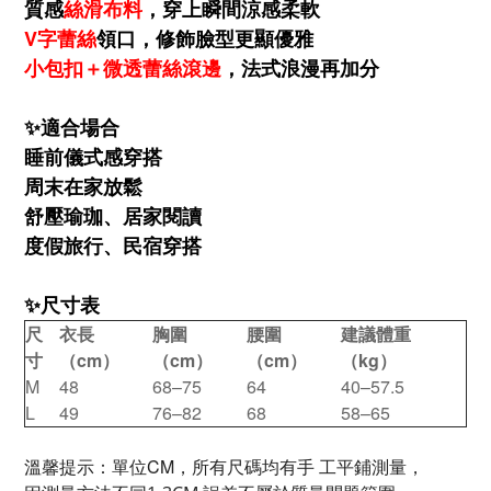
質感
絲滑布料
，穿上瞬間涼感柔軟
V字蕾絲
領口，修飾臉型更顯優雅
小包扣＋微透蕾絲滾邊
，法式浪漫再加分
✨適合場合
睡前儀式感穿搭
周末在家放鬆
舒壓瑜珈、居家閱讀
度假旅行、民宿穿搭
✨
尺寸表
尺
衣長
胸圍
腰圍
建議體重
寸
（cm）
（cm）
（cm）
（kg）
M
48
68–75
64
40–57.5
L
49
76–82
68
58–65
溫馨提示：單位CM，所有尺碼均有手 工平鋪測量，