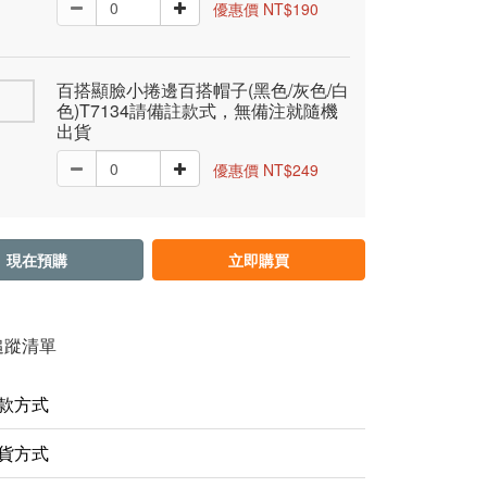
優惠價 NT$190
百搭顯臉小捲邊百搭帽子(黑色/灰色/白
色)T7134請備註款式，無備注就隨機
出貨
優惠價 NT$249
現在預購
立即購買
追蹤清單
款方式
貨方式