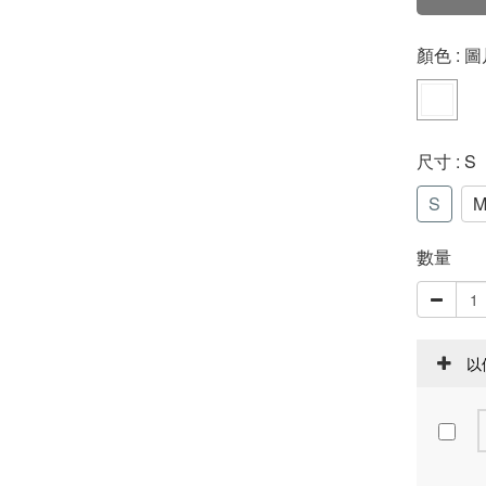
顏色
: 
尺寸
: S
S
數量
以