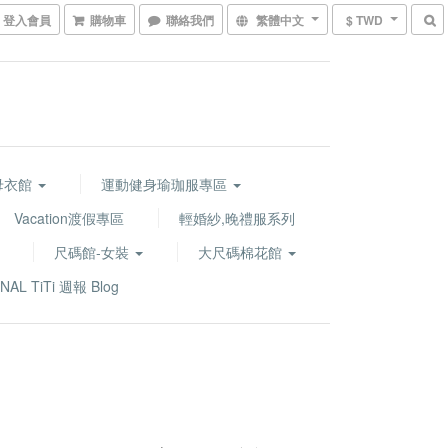
登入會員
購物車
聯絡我們
繁體中文
$ TWD
水母衣館
運動健身瑜珈服專區
Vacation渡假專區
輕婚紗,晚禮服系列
尺碼館-女裝
大尺碼棉花館
NAL TiTi 週報 Blog