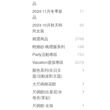
品
2024 11月冬季新
71
品
2024 10月秋天時
65
尚女裝
精選商品
3788
輕婚紗,晚禮服系列
168
Party活動專區
753
Vacation渡假專區
2079
顏色系列(生日主
題/活動派對主題)
大尺碼棉花館
尺碼館(比基尼/水
母衣/罩衫)
尺碼館-女裝