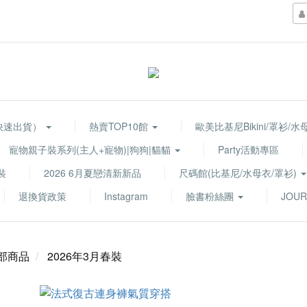
快速出貨）
熱賣TOP10館
歐美比基尼Bikini/罩衫/
寵物親子裝系列(主人+寵物)|狗狗|貓貓
Party活動專區
裝
2026 6月夏戀清新新品
尺碼館(比基尼/水母衣/罩衫)
退換貨政策
Instagram
臉書粉絲團
JOUR
部商品
2026年3月春裝