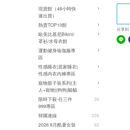
現貨館（48小時快
速出貨）
熱賣TOP10館
分享到
歐美比基尼Bikini/
罩衫/水母衣館
運動健身瑜珈服專
區
性感睡衣|居家睡衣|
性感內衣內褲專區
寵物親子裝系列(主
人+寵物)|狗狗|貓貓
限時下殺-任三件
30
999專區
韓國連線
335
2026 8月酷暑女裝
92