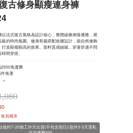
復古修身顯瘦連身褲
24
褲以法式復古風格為設計核心，整體線條俐落優雅，展
高級的時尚氛圍。修身剪裁搭配收腰設計，能自然修飾
，打造顯瘦顯高的效果。面料質感細膩，穿著舒適不悶
長時間穿搭。
2500免運費
兩件免運
多
,080
80
會員獨享
款後約7-20個工作天出貨(不包含假日)/急件3-5天需私
訊加運費200