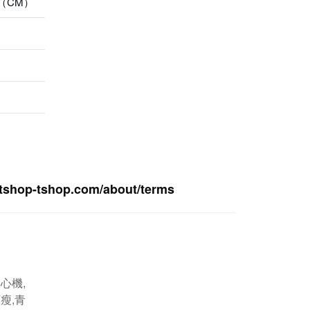
（CM）
tshop-ts
hop.com/about/terms