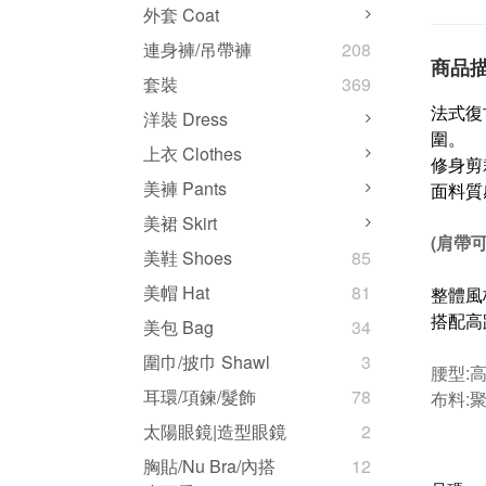
外套 Coat
連身褲/吊帶褲
208
商品
套裝
369
法式復
洋裝 Dress
圍。
上衣 Clothes
修身剪
美褲 Pants
面料質
美裙 Skirt
(肩帶可
美鞋 Shoes
85
美帽 Hat
81
整體風
搭配高
美包 Bag
34
圍巾/披巾 Shawl
3
腰型:
耳環/項鍊/髮飾
78
布料:
太陽眼鏡|造型眼鏡
2
胸貼/Nu Bra/內搭
12