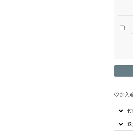
加入
付
送