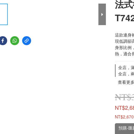
法式
T74
這款連身
現低調卻
身形比例
熱，適合
全店，滿
全店，
查看更
NT$3
NT$2,6
NT$2,670
預購-匯