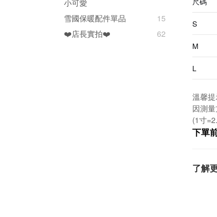
尺碼
小可愛
雪國保暖配件單品
15
S
❤️店長實拍❤️
62
M
L
溫馨提
因測量
(1寸=2
下單
了解