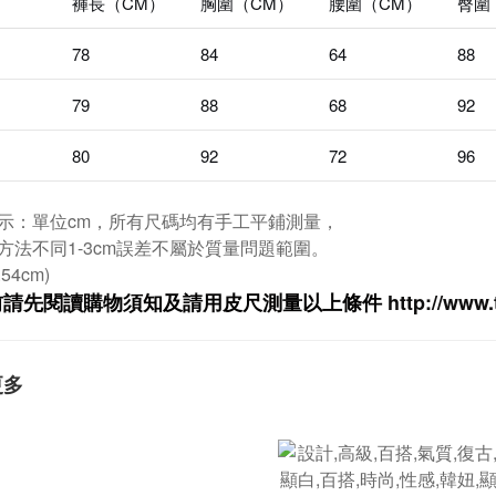
褲長（CM）
胸圍（CM）
腰圍（CM）
臀圍
78
84
64
88
79
88
68
92
80
92
72
96
示：單位cm，所有尺碼均有手工平鋪測量，
方法不同1-3cm誤差不屬於質量問題範圍。
.54cm)
前請先閱讀購物須知及
請用皮尺
測量以上條件
http://www.
更多