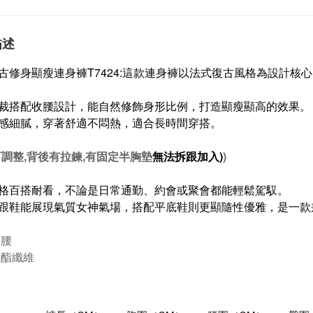
描述
古修身顯瘦連身褲T7424:這款連身褲以法式復古風格為設計
裁搭配收腰設計，能自然修飾身形比例，打造顯瘦顯高的效果。
感細膩，穿著舒適不悶熱，適合長時間穿搭。
調整,
背後有拉鍊,有固定半胸墊
無法拆跟加入)
)
格百搭耐看，不論是日常通勤、約會或聚會都能輕鬆駕馭。
跟鞋能展現氣質女神氣場，搭配平底鞋則更顯隨性優雅，是一款
高腰
聚酯纖維