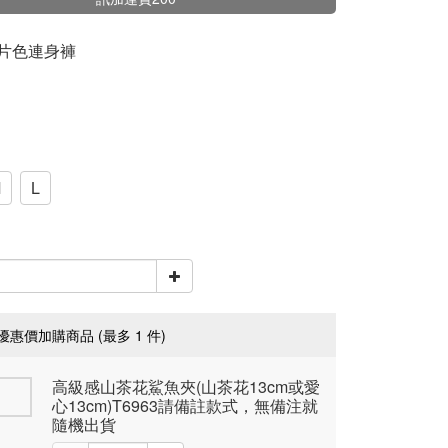
圖片色連身褲
M
L
優惠價加購商品
(最多 1 件)
高級感山茶花鯊魚夾(山茶花13cm或愛
心13cm)T6963請備註款式，無備注就
隨機出貨