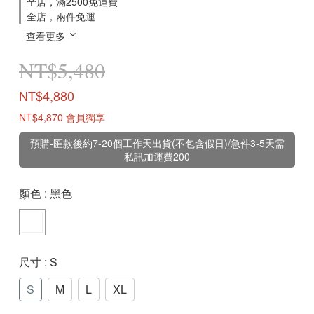
全店，滿2500免運費
全店，兩件免運
查看更多
NT$5,480
NT$4,880
NT$4,870
會員獨享
預購-匯款後約7-20個工作天出貨(不包含假日)/急件3-5天需
私訊加運費200
顏色
: 黑色
尺寸
: S
S
M
L
XL