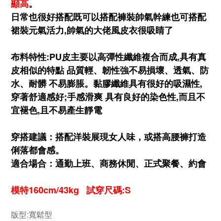
顯高
。
日常也很好搭配既可以搭配褲裝帥氣幹練也可搭配
裙裝元氣活力,帥氣的大佬風皮衣很吸睛了
布料特性:
PU皮主要以高彈性纖維複合而成,具有真
皮相似的特點 品質輕、韌性強不易損壞、透氣、防
水、耐髒 不易膨脹。黏膠纖維具有很好的吸濕性,
穿著舒適感好;手感滑爽 具有良好的染色性,而且不
宜褪色,且不易產生靜電
穿搭建議：搭配洋裝展現女人味，或搭高腰褲打造
俐落都會感。
適合場合：通勤上班、商務休閒、正式聚餐、約會
模特160cm/43kg 試穿尺碼:S
版型:寬鬆
型