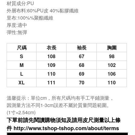
材質成分:
PU
外層布料:60%PU皮 40%黏膠纖維
里布:100%%聚酯纖維
厚度:適中
彈性:無彈
尺碼
衣長
袖長
胸圍
S
108
67
98
M
109
68
102
L
110
69
106
XL
111
70
110
溫馨提示：單位cm，所有尺碼均有手工平鋪測量，
因測量方法不同1-3cm誤差不屬於質量問題範圍。
(1寸=2.54cm)
下單前請先閱讀購物須知及
請用皮尺
測量以上條
件
http://www.tshop-ts
hop.com/about/terms