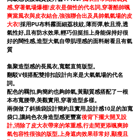
感,穿著氣場爆棚!皮衣是個性的代名詞,穿著酷帥颯
爽當風衣與皮衣結合,強強聯合出及具帥氣氣場的皮
大衣!
採用PU布料霧面細荔枝紋,薄而彈,軟且滑,透
氣性好,且有防水效果,輕巧但挺括上身能保持好很
好的闊性感,造型大氣自帶肌理感的面料耐看且有氣
質
集聚造型感的長風衣,寬鬆直筒版型。
翻駁V領搭配雙排扣設計向來是大氣氣場的代名
詞。
配色的羈扣,夠簡約也夠帥氣,黃顯質感搭配了一根
本布寬腰帶,美觀實用,穿著造型多樣。
兩側做了斜插袋設計簡約且實用,設計感10足的加寬
袋口,讓純色衣身造型感更豐富
後背下擺大開叉設
計,消除了皮大衣帶來的笨重感,行走間更添颯爽帥
氣包容性很強的版型,上身遮肉效果菲常好,顯瘦且