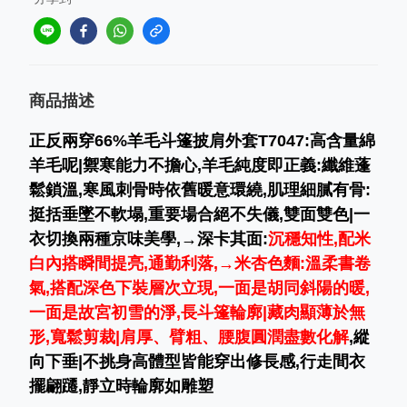
商品描述
正反兩穿66%羊毛斗篷披肩外套T7047
:
高含量綿
羊毛呢|禦寒能力不擔心,羊毛純度即正義:纖維蓬
鬆鎖溫,寒風刺骨時依舊暖意環繞,肌理細膩有骨:
挺括垂墜不軟塌,重要場合絕不失儀,雙面雙色|一
衣切換兩種京味美學,→深卡其面:
沉穩知性,配米
白內搭瞬間提亮,通勤利落,→米杏色麵:溫柔書卷
氣,搭配深色下裝層次立現,一面是胡同斜陽的暖,
一面是故宮初雪的淨,長斗篷輪廓|藏肉顯薄於無
形,寬鬆剪裁|肩厚、臂粗、腰腹圓潤盡數化解
,縱
向下垂|不挑身高體型皆能穿出修長感,行走間衣
擺翩躚,靜立時輪廓如雕塑