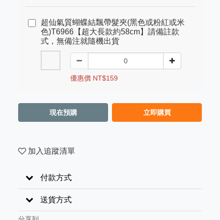
超仙氣質蝴蝶結飄帶髮夾(黑色或粉紅或米
色)T6966【超大長款約58cm】請備註款
式，無備注就隨機出貨
優惠價 NT$159
現在預購
立即購買
加入追蹤清單
付款方式
送貨方式
分享到