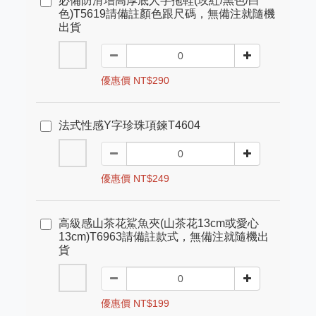
必備防滑增高厚底人字拖鞋(玫紅/黑色/白
色)T5619請備註顏色跟尺碼，無備注就隨機
出貨
優惠價 NT$290
法式性感Y字珍珠項鍊T4604
優惠價 NT$249
高級感山茶花鯊魚夾(山茶花13cm或愛心
13cm)T6963請備註款式，無備注就隨機出
貨
優惠價 NT$199