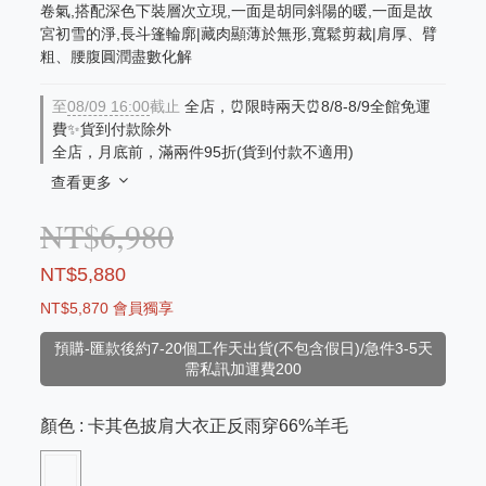
卷氣,搭配深色下裝層次立現,一面是胡同斜陽的暖,一面是故
宮初雪的淨,長斗篷輪廓|藏肉顯薄於無形,寬鬆剪裁|肩厚、臂
粗、腰腹圓潤盡數化解
至
08/09 16:00
截止
全店，⏰限時兩天⏰8/8-8/9全館免運
費✨貨到付款除外
全店，月底前，滿兩件95折(貨到付款不適用)
查看更多
NT$6,980
NT$5,880
NT$5,870
會員獨享
預購-匯款後約7-20個工作天出貨(不包含假日)/急件3-5天
需私訊加運費200
顏色
: 卡其色披肩大衣正反雨穿66%羊毛