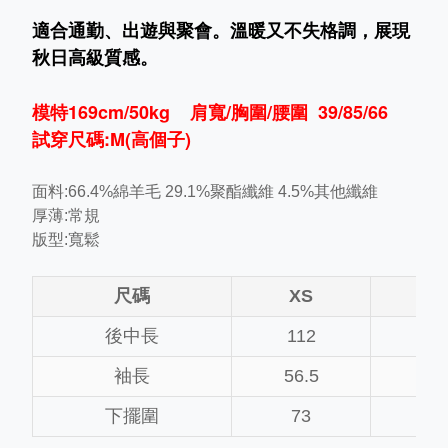
適合通勤、出遊與聚會。溫暖又不失格調，展現
秋日高級質感。
模特169cm/50kg 肩寬/胸圍/腰圍 39/85/66
試穿尺碼:M(高個子)
面料:66.4%
綿
羊毛 29.1%聚酯纖維 4.5%其他纖維
厚薄:常規
版型:寬鬆
尺碼
XS
S
後中長
112
114
袖長
56.5
58
下擺圍
73
75