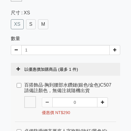
尺寸
: XS
XS
S
M
數量
以優惠價加購商品
(最多 1 件)
百搭飾品-胸到腰部水鑽鏈(銀色/金色)C507
請備註顏色，無備注就隨機出貨
優惠價 NT$290