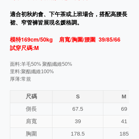
適合初秋約會、下午茶或上班場合，搭配高腰長
裙、窄管褲皆展現名媛格調。
模特169cm/50kg 肩寬/胸圍/腰圍 39/85/66
試穿尺碼:M
面料:羊毛50% 聚酯纖維50%
里料:
聚酯纖維100%
厚薄:常規
尺碼
S
M
側長
67.5
69
肩寬
39
41
胸圍
178.5
185