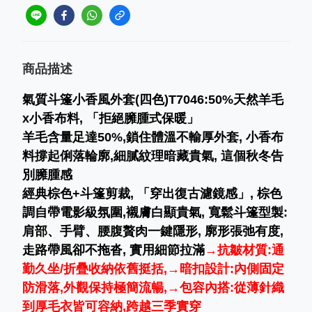
商品描述
氣質斗篷小香風外套(四色)T7046:
50%天然羊毛
x小香布料, 「拒絕臃腫式保暖」
羊毛含量足達50%,鎖住體溫不輸厚外套, 小香布
料撐起俐落輪廓,細膩紋理暗藏貴氣, 這個秋冬告
別臃腫感
經典棕色+斗篷剪裁, 「穿出復古濾鏡感」, 棕色
調自帶電影級氛圍,襯膚白顯貴氣, 寬鬆斗篷型製:
肩部、手臂、腰腹贅肉一鍵隱形, 廓形張弛有度,
走路帶風卻不拖沓, 實用細節拉滿
→抗皺材質:通
勤久坐/折疊收納依舊挺括,→暗扣設計:內側固定
防滑落,外觀保持極簡流暢,→包容內搭:從薄針織
到厚毛衣皆可容納,跨越三季實穿