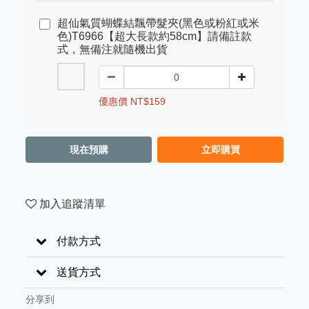
超仙氣質蝴蝶結飄帶髮夾(黑色或粉紅或米
色)T6966【超大長款約58cm】請備註款
式，無備注就隨機出貨
優惠價 NT$159
現在預購
立即購買
加入追蹤清單
付款方式
送貨方式
分享到