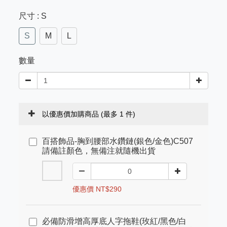
尺寸
: S
S
M
L
數量
以優惠價加購商品
(最多 1 件)
百搭飾品-胸到腰部水鑽鏈(銀色/金色)C507
請備註顏色，無備注就隨機出貨
優惠價 NT$290
必備防滑增高厚底人字拖鞋(玫紅/黑色/白