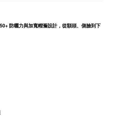
50+ 防曬力與加寬帽簷設計，從額頭、側臉到下
適