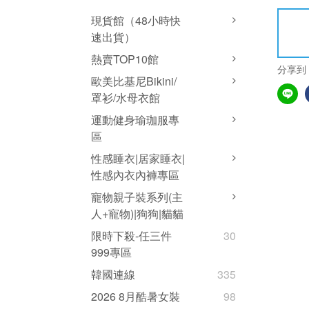
現貨館（48小時快
速出貨）
熱賣TOP10館
分享到
歐美比基尼Bikini/
罩衫/水母衣館
運動健身瑜珈服專
區
性感睡衣|居家睡衣|
性感內衣內褲專區
寵物親子裝系列(主
人+寵物)|狗狗|貓貓
限時下殺-任三件
30
999專區
韓國連線
335
2026 8月酷暑女裝
98