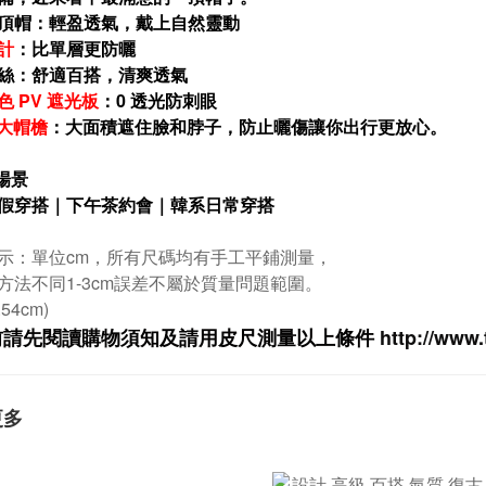
頂帽：輕盈透氣，戴上自然靈動
計
：比單層更防曬
絲：舒適百搭，清爽透氣
色 PV 遮光板
：0 透光防刺眼
 大帽檐
：大面積遮住臉和脖子，防止曬傷讓你出行更放心。
場景
假穿搭｜
下午茶約會｜
韓系日常穿搭
示：單位cm，所有尺碼均有手工平鋪測量，
方法不同1-3cm誤差不屬於質量問題範圍。
.54cm)
前請先閱讀購物須知及
請用皮尺
測量以上條件
http://www.
更多