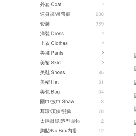
外套 Coat
連身褲/吊帶褲
208
套裝
369
洋裝 Dress
上衣 Clothes
美褲 Pants
美裙 Skirt
美鞋 Shoes
85
美帽 Hat
81
美包 Bag
34
圍巾/披巾 Shawl
3
耳環/項鍊/髮飾
78
太陽眼鏡|造型眼鏡
2
胸貼/Nu Bra/內搭
12