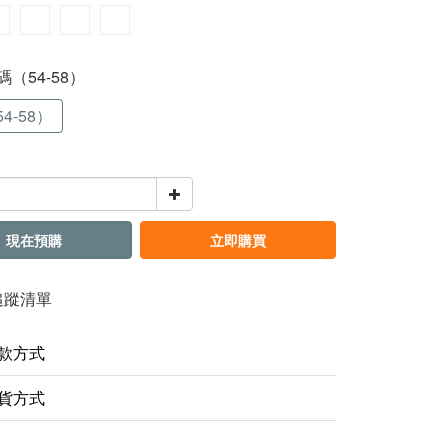
均碼（54-58）
4-58）
現在預購
立即購買
追蹤清單
款方式
貨方式