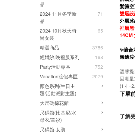
品
髮箍空
雙層設
2024 11月冬季新
71
外層冰
品
裡層黑
2024 10月秋天時
65
14CM
尚女裝
精選商品
3786
✨適合
海邊渡
輕婚紗,晚禮服系列
168
Party活動專區
752
溫馨提
Vacation渡假專區
2079
因測量
(1寸=2
顏色系列(生日主
下單
題/活動派對主題)
大尺碼棉花館
尺碼館(比基尼/水
了解
母衣/罩衫)
尺碼館-女裝