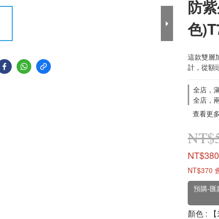
防紫
色)T
這款雙層加
計，從額
全店，滿
全店，
查看更
NT$
NT$380
NT$370
預購-匯
顏色
: 