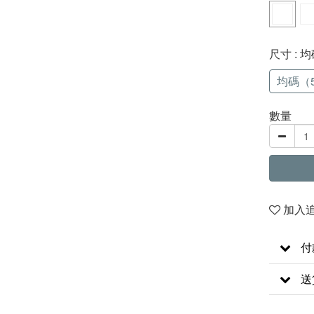
尺寸
: 
均碼（5
數量
加入
付
送