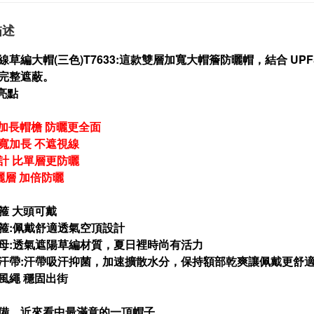
描述
草編大帽(三色)T7633
:
這款雙層加寬大帽簷防曬帽，結合 UPF
完整遮蔽。
亮點
M 加長帽檐 防曬更全面
寬加長 不遮視線
計 比單層更防曬
防曬層 加倍防曬
箍 大頭可戴
箍:佩戴舒適透氣空頂設計
母:透氣遮陽草編材質，夏日裡時尚有活力
汗帶:汗帶吸汗抑菌，加速擴散水分，保持額部乾爽讓佩戴更舒
風繩 穩固出街
備，近來看中最滿意的一頂帽子。