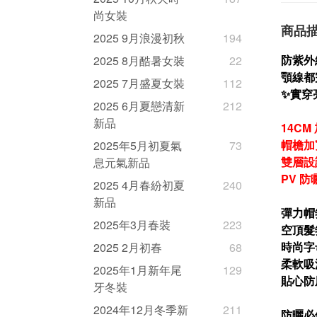
尚女裝
商品
2025 9月浪漫初秋
194
防紫外線
2025 8月酷暑女裝
22
顎線都
2025 7月盛夏女裝
112
✨實穿
2025 6月夏戀清新
212
新品
14C
帽檐加
2025年5月初夏氣
73
雙層設
息元氣新品
PV 
2025 4月春紛初夏
240
新品
彈力帽
2025年3月春裝
223
空頂髮
時尚字
2025 2月初春
68
柔軟吸
2025年1月新年尾
129
貼心防
牙冬裝
2024年12月冬季新
211
防曬必