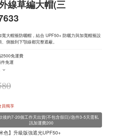
外線草編大帽(三
7633
寬大帽簷防曬帽，結合 UPF50+ 防曬力與加寬帽簷設
頭、側臉到下顎線都完整遮蔽。
2500免運費
兩件免運
多
580
會員獨享
款後約7-20個工作天出貨(不包含假日)/急件3-5天需私
訊加運費200
【米色】升級版強遮光UPF50+