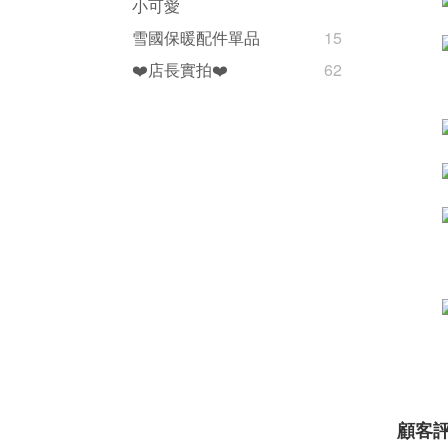
小可愛
雪國保暖配件單品
15
❤️店長實拍❤️
62
顧客