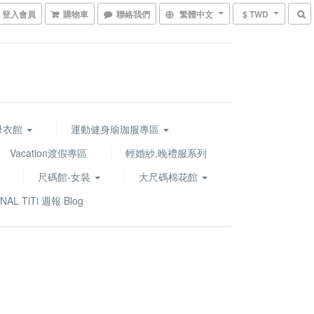
登入會員
購物車
聯絡我們
繁體中文
$ TWD
水母衣館
運動健身瑜珈服專區
Vacation渡假專區
輕婚紗,晚禮服系列
尺碼館-女裝
大尺碼棉花館
NAL TiTi 週報 Blog