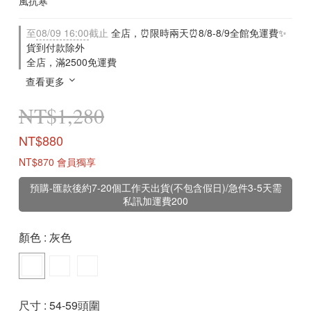
風抗寒
至
08/09 16:00
截止
全店，⏰限時兩天⏰8/8-8/9全館免運費✨
貨到付款除外
全店，滿2500免運費
查看更多
NT$1,280
NT$880
NT$870
會員獨享
預購-匯款後約7-20個工作天出貨(不包含假日)/急件3-5天需
私訊加運費200
顏色
: 灰色
尺寸
: 54-59頭圍