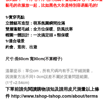
黏毛的衣服放一起，比如黑色大衣是特別容易黏毛的!
✨實穿亮點
立體貓耳造型：萌系氛圍瞬間拉滿
雙層蓬鬆毛絨：全方位保暖、防風抗寒
帽圍一體設計：一次搞定頭＋頸保暖
✨適合場景
約會、逛街、出遊
尺寸:長60cm 寬90cm(不算帽子)
溫馨提示：單位cm，所有尺碼均有手工平鋪測量，
因測量方法不同1-3cm誤差不屬於質量問題範圍。
(1寸=2.54cm)
下單前請先閱讀購物須知及
請用皮尺
測量以上條
件
http://www.tshop-ts
hop.com/about/terms