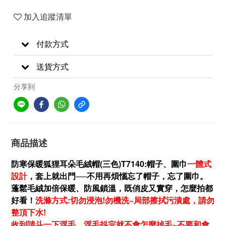
加入追蹤清單
付款方式
送貨方式
分享到
商品描述
防寒保暖狐狸耳朵毛絨帽(三色)T7140:
帽子、圍巾
一體式
設計
，套上就出門──不用再煩惱忘了帽子，忘了圍巾。
蓬鬆毛絨加倍保暖、防風鎖溫，既俏皮又實穿，怎麼拍都
好看！
洗滌方式:切勿浸泡!勿機洗~局部擦拭污漬處，請勿
整頂下水!
收到請斗一下浮毛，浮毛抖完就不會怎麼掉毛~不要和會