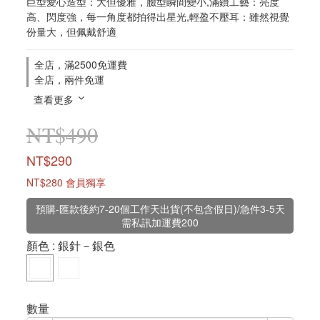
巨型愛心造型：大但優雅，臉型瞬間變小,滿鑽工藝：亮度
高、閃度強，每一角度都拍得出星光,輕盈不壓耳：雖然視覺
份量大，但佩戴舒適
全店，滿2500免運費
全店，兩件免運
查看更多
NT$490
NT$290
NT$280
會員獨享
預購-匯款後約7-20個工作天出貨(不包含假日)/急件3-5天
需私訊加運費200
顏色
: 銀針－銀色
數量