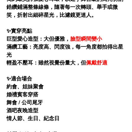
鋯鑽鋪滿整條線條，隨著每一次轉頭、舉手或微
笑，折射出細碎星光，比濾鏡更迷人。
✨實穿亮點
巨型愛心造型：大但優雅，
臉型瞬間變小
滿鑽工藝：亮度高、閃度強，每一角度都拍得出星
光
輕盈不壓耳：雖然視覺份量大，但
佩戴舒適
✨適合場合
約會、姐妹聚會
婚禮賓客穿搭
舞會 / 公司尾牙
酒吧夜晚造型
情人節、生日、紀念日