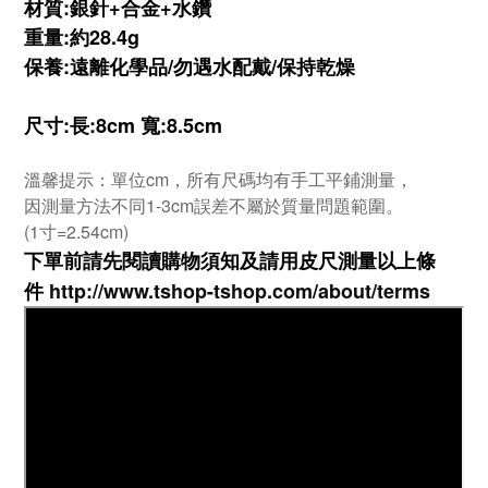
材質:銀針+合金+水鑽
重量:約28.4g
保養:遠離化學品/勿遇水配戴/保持乾燥
尺寸:長:8cm 寬:8.5cm
溫馨提示：單位cm，所有尺碼均有手工平鋪測量，
因測量方法不同1-3cm誤差不屬於質量問題範圍。
(1寸=2.54cm)
下單前請先閱讀購物須知及
請用皮尺
測量以上條
件
http://www.tshop-ts
hop.com/about/terms