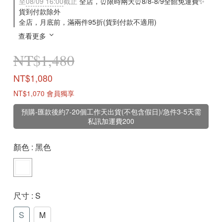
至
08/09 16:00
截止
全店，⏰限時兩天⏰8/8-8/9全館免運費✨
貨到付款除外
全店，月底前，滿兩件95折(貨到付款不適用)
查看更多
NT$1,480
NT$1,080
NT$1,070
會員獨享
預購-匯款後約7-20個工作天出貨(不包含假日)/急件3-5天需
私訊加運費200
顏色
: 黑色
尺寸
: S
S
M