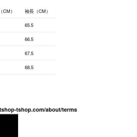
（CM）
袖長（CM）
65.5
66.5
67.5
68.5
tshop-ts
hop.com/about/terms