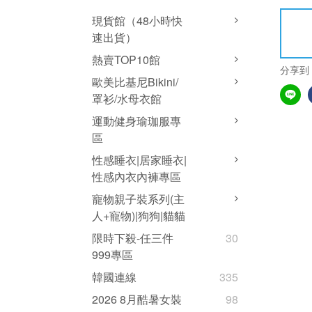
現貨館（48小時快
速出貨）
熱賣TOP10館
分享到
歐美比基尼Bikini/
罩衫/水母衣館
運動健身瑜珈服專
區
性感睡衣|居家睡衣|
性感內衣內褲專區
寵物親子裝系列(主
人+寵物)|狗狗|貓貓
限時下殺-任三件
30
999專區
韓國連線
335
2026 8月酷暑女裝
98