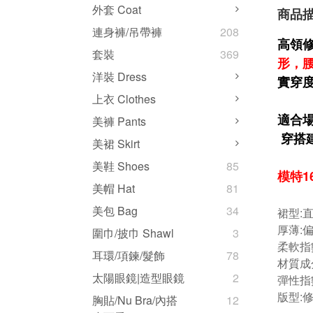
外套 Coat
商品
連身褲/吊帶褲
208
高領修
套裝
369
形，
洋裝 Dress
實穿
上衣 Clothes
適合
美褲 Pants
穿搭
美裙 Skirt
美鞋 Shoes
85
模特16
美帽 Hat
81
美包 Bag
34
裙型:
厚薄:
圍巾/披巾 Shawl
3
柔軟指
耳環/項鍊/髮飾
78
材質成
太陽眼鏡|造型眼鏡
2
彈性指
版型:
胸貼/Nu Bra/內搭
12