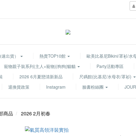
快速出貨）
熱賣TOP10館
歐美比基尼Bikini/罩衫/
寵物親子裝系列(主人+寵物)|狗狗|貓貓
Party活動專區
裝
2026 6月夏戀清新新品
尺碼館(比基尼/水母衣/罩衫)
退換貨政策
Instagram
臉書粉絲團
JOUR
部商品
2026 2月初春