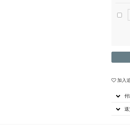
加入
付
送