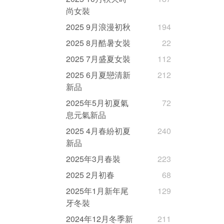
尚女裝
2025 9月浪漫初秋
194
2025 8月酷暑女裝
22
2025 7月盛夏女裝
112
2025 6月夏戀清新
212
新品
2025年5月初夏氣
72
息元氣新品
2025 4月春紛初夏
240
新品
2025年3月春裝
223
2025 2月初春
68
2025年1月新年尾
129
牙冬裝
2024年12月冬季新
211