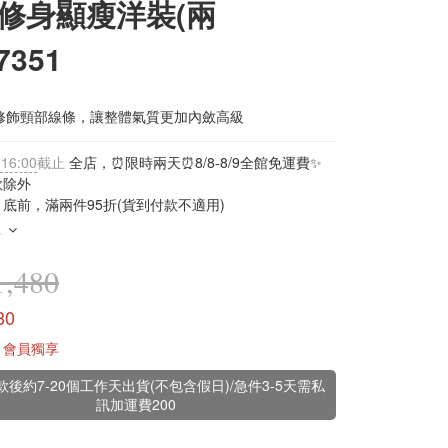
修身顯瘦洋裝(兩
7351
修飾頸部線條，讓整體氣質更加內斂高級
 16:00
截止
全店，⏰限時兩天⏰8/8-8/9全館免運費✨
款除外
底前，滿兩件95折(貨到付款不適用)
多
,480
80
會員獨享
款後約7-20個工作天出貨(不包含假日)/急件3-5天需私
訊加運費200