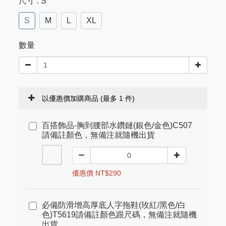
尺寸
: S
S
M
L
XL
數量
以優惠價加購商品
(最多 1 件)
百搭飾品-胸到腰部水鑽鏈(銀色/金色)C507
請備註顏色，無備注就隨機出貨
優惠價 NT$290
必備防滑增高厚底人字拖鞋(玫紅/黑色/白
色)T5619請備註顏色跟尺碼，無備注就隨機
出貨