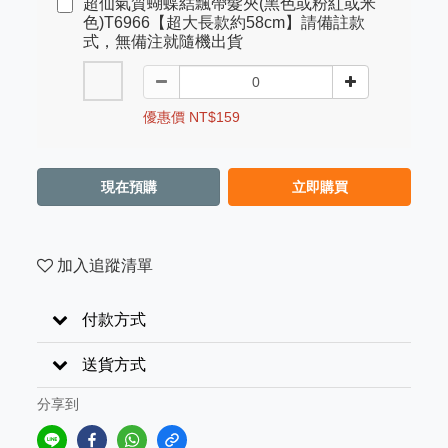
超仙氣質蝴蝶結飄帶髮夾(黑色或粉紅或米
色)T6966【超大長款約58cm】請備註款
式，無備注就隨機出貨
優惠價 NT$159
現在預購
立即購買
加入追蹤清單
付款方式
送貨方式
分享到