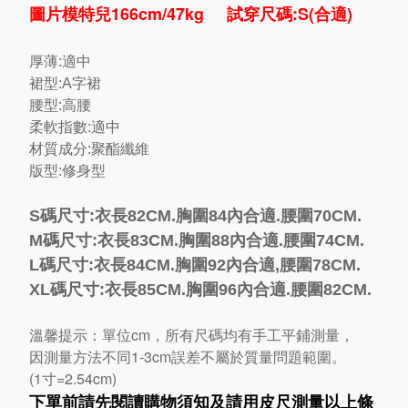
圖片模特兒166cm/47kg 試穿尺碼:S(合適)
厚薄:
適中
裙型:
A字裙
腰型:高腰
柔軟指數:適中
材質成分:聚酯纖維
版型:修身型
S碼尺寸:衣長82CM.胸圍84內合適.腰圍70CM.
M碼尺寸:衣長83CM.胸圍88內合適.腰圍74CM.
L碼尺寸:衣長84CM.胸圍92內合適,腰圍78CM.
XL碼尺寸:衣長85CM.胸圍96內合適.腰圍82CM.
溫馨提示：單位cm，所有尺碼均有手工平鋪測量，
因測量方法不同1-3cm誤差不屬於質量問題範圍。
(1寸=2.54cm)
下單前請先閱讀購物須知及
請用皮尺
測量以上條