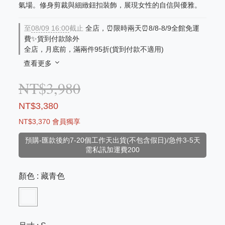
氣場。修身剪裁與細緻鈕扣裝飾，展現女性的自信與優雅。
至
08/09 16:00
截止
全店，⏰限時兩天⏰8/8-8/9全館免運
費✨貨到付款除外
全店，月底前，滿兩件95折(貨到付款不適用)
查看更多
NT$3,980
NT$3,380
NT$3,370
會員獨享
預購-匯款後約7-20個工作天出貨(不包含假日)/急件3-5天
需私訊加運費200
顏色
: 藏青色