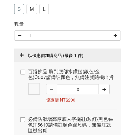
S
M
L
數量
以優惠價加購商品
(最多 1 件)
百搭飾品-胸到腰部水鑽鏈(銀色/金
色)C507請備註顏色，無備注就隨機出貨
優惠價 NT$290
必備防滑增高厚底人字拖鞋(玫紅/黑色/白
色)T5619請備註顏色跟尺碼，無備注就
隨機出貨