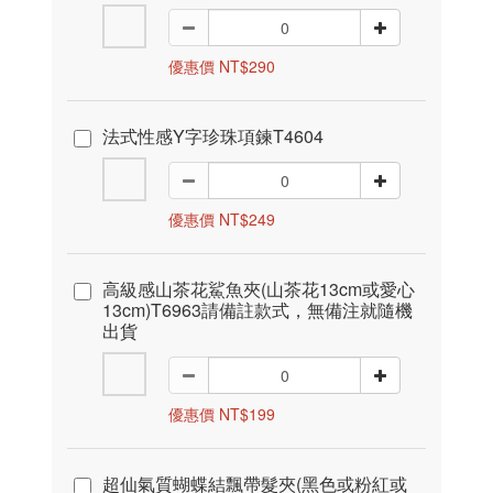
優惠價 NT$290
法式性感Y字珍珠項鍊T4604
優惠價 NT$249
高級感山茶花鯊魚夾(山茶花13cm或愛心
13cm)T6963請備註款式，無備注就隨機
出貨
優惠價 NT$199
超仙氣質蝴蝶結飄帶髮夾(黑色或粉紅或