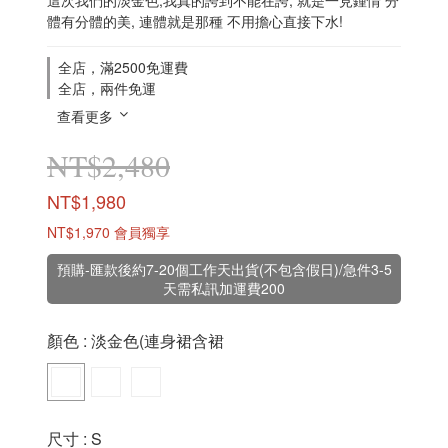
體有分體的美, 連體就是那種 不用擔心直接下水!
全店，滿2500免運費
全店，兩件免運
查看更多
NT$2,480
NT$1,980
NT$1,970
會員獨享
預購-匯款後約7-20個工作天出貨(不包含假日)/急件3-5
天需私訊加運費200
顏色
: 淡金色(連身裙含裙
尺寸
: S