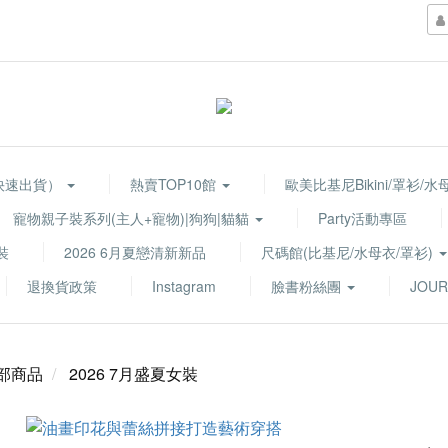
快速出貨）
熱賣TOP10館
歐美比基尼Bikini/罩衫/
寵物親子裝系列(主人+寵物)|狗狗|貓貓
Party活動專區
裝
2026 6月夏戀清新新品
尺碼館(比基尼/水母衣/罩衫)
退換貨政策
Instagram
臉書粉絲團
JOUR
部商品
2026 7月盛夏女裝