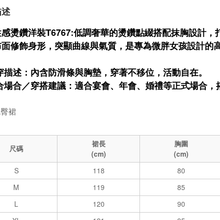
描述
感燙鑽洋裝T6767:低調奢華的燙鑽點綴搭配抹胸設計
布面修飾身形，突顯曲線與氣質，是專為微胖女孩設計的
 實穿描述：內含防滑條與胸墊，穿著不移位，活動自在。
 適合場合／穿搭建議：適合宴會、年會、婚禮等正式場合
包臀裙
裙長
胸圍
尺碼
(cm)
(cm)
S
118
80
M
119
85
L
120
90