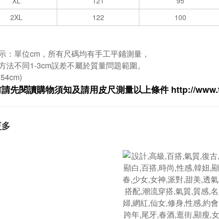
XL
121
95
2XL
122
100
示：單位cm，所有尺碼均有手工平鋪測量，
方法不同1-3cm誤差不屬於質量問題範圍。
.54cm)
前請先閱讀購物須知及
請用皮尺
測量以上條件
http://www.
更多