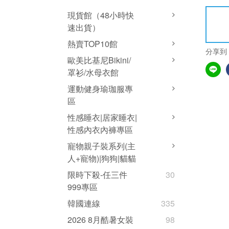
現貨館（48小時快
速出貨）
熱賣TOP10館
分享到
歐美比基尼Bikini/
罩衫/水母衣館
運動健身瑜珈服專
區
性感睡衣|居家睡衣|
性感內衣內褲專區
寵物親子裝系列(主
人+寵物)|狗狗|貓貓
限時下殺-任三件
30
999專區
韓國連線
335
2026 8月酷暑女裝
98