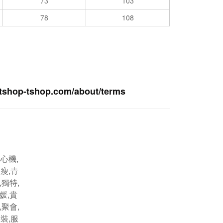
73
103
78
108
tshop-ts
hop.com/about/terms