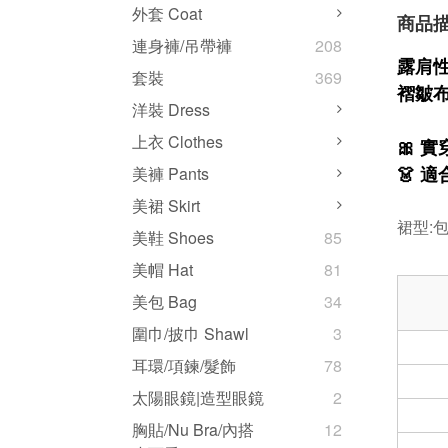
外套 Coat
商品
連身褲/吊帶褲
208
露肩性
套裝
369
褶皺
洋裝 Dress
上衣 Clothes
🎀
👗
美褲 Pants
美裙 Skirt
裙型:
美鞋 Shoes
85
美帽 Hat
81
美包 Bag
34
圍巾/披巾 Shawl
3
耳環/項鍊/髮飾
78
太陽眼鏡|造型眼鏡
2
胸貼/Nu Bra/內搭
12