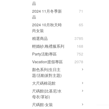
品
2024 11月冬季新
71
品
2024 10月秋天時
65
尚女裝
精選商品
3785
輕婚紗,晚禮服系列
168
Party活動專區
752
Vacation渡假專區
2078
顏色系列(生日主
題/活動派對主題)
大尺碼棉花館
尺碼館(比基尼/水
母衣/罩衫)
尺碼館-女裝