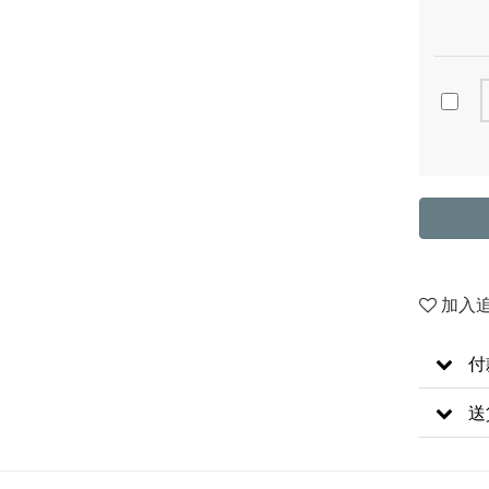
加入
付
送