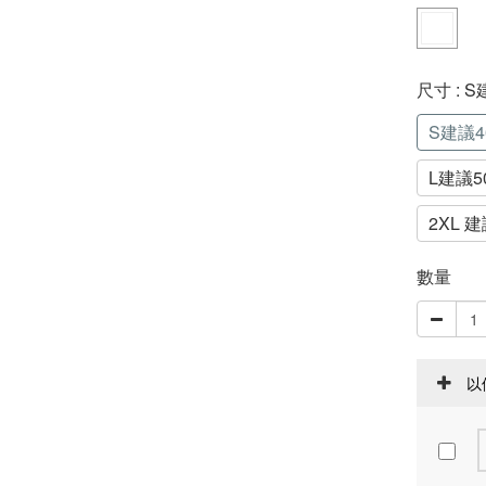
尺寸
: 
S建議4
L建議5
2XL 
數量
以