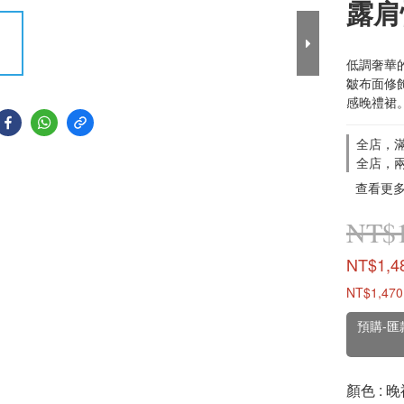
露肩
低調奢華
皺布面修
感晚禮裙
全店，滿
全店，
查看更
NT$1
NT$1,4
NT$1,470
預購-匯
顏色
: 