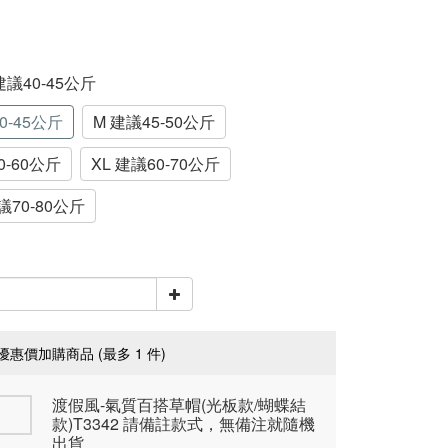
S建議40-45公斤
0-45公斤
M 建議45-50公斤
0-60公斤
XL 建議60-70公斤
建議70-80公斤
優惠價加購商品
(最多 1 件)
渡假風-氣質百搭草帽(光板款/蝴蝶結
款)T3342 請備註款式，無備注就隨機
出貨