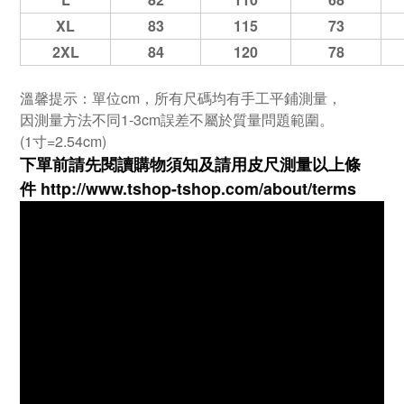
XL
83
115
73
2XL
84
120
78
溫馨提示：單位cm，所有尺碼均有手工平鋪測量，
因測量方法不同1-3cm誤差不屬於質量問題範圍。
(1寸=2.54cm)
下單前請先閱讀購物須知及
請用皮尺
測量以上條
件
http://www.tshop-ts
hop.com/about/terms