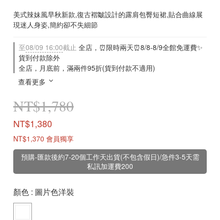
美式辣妹風早秋新款,復古褶皺設計的露肩包臀短裙,貼合曲線展
現迷人身姿,簡約卻不失細節
至
08/09 16:00
截止
全店，⏰限時兩天⏰8/8-8/9全館免運費✨
貨到付款除外
全店，月底前，滿兩件95折(貨到付款不適用)
查看更多
NT$1,780
NT$1,380
NT$1,370
會員獨享
預購-匯款後約7-20個工作天出貨(不包含假日)/急件3-5天需
私訊加運費200
顏色
: 圖片色洋裝