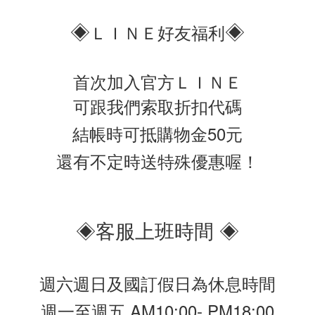
◈
◈
ＬＩＮＥ好友福利
首次加入官方ＬＩＮＥ
可跟我們索取折扣代碼
結帳時可抵購物金50元
還有不定時送特殊優惠喔！
◈客服上班時間 ◈
週六週日及國訂假日為休息時間
週一至週五 AM10:00- PM18:00