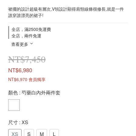
裙擺的設計超級有層次,V領設計顯得肩頸線條很修長,就是一件
誰穿誰漂亮的裙子!
全店，滿2500免運費
全店，兩件免運
查看更多
NT$7,450
NT$6,980
NT$6,970
會員獨享
顏色
: 芍藥白內外兩件套
尺寸
: XS
XS
S
M
L