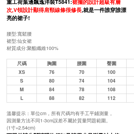
重工荷葉邊飄逸洋裝T5841:
裙擺的設計超級有層
次,V領設計顯得肩頸線條很修長
,就是一件誰穿誰漂
亮的裙子!
腰型:寬鬆腰
裙型:仙女裙
材質成分:聚酯纖維100%
尺碼
胸圍
腰圍
臀圍
XS
76
70
100
S
80
74
104
M
84
78
108
L
88
82
112
溫馨提示：單位cm，所有尺碼均有手工平鋪測量，
因測量方法不同1-3cm誤差不屬於質量問題範圍。
(1寸=2.54cm)