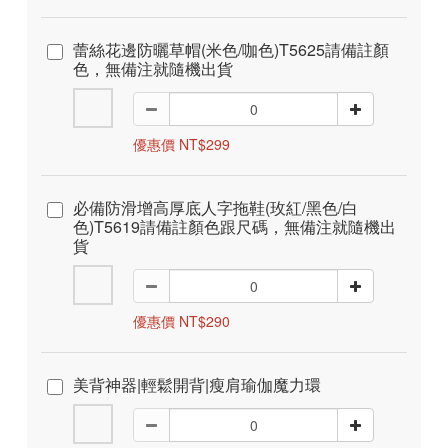
蕾絲花邊防曬草帽(米色/咖色)T5625請備註顏
色，無備注就隨機出貨
優惠價 NT$299
必備防滑增高厚底人字拖鞋(玫紅/黑色/白
色)T5619請備註顏色跟尺碼，無備注就隨機出
貨
優惠價 NT$290
美背神器|輕鬆開背|瘦肩瑜伽魔力環