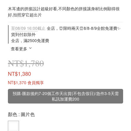
木耳邊的拼接設計超級好看,不同顏色的拼接讓身材比例顯得很
好,拍照穿它超出片
至
08/09 16:00
截止
全店，⏰限時兩天⏰8/8-8/9全館免運費✨
貨到付款除外
全店，滿2500免運費
查看更多
NT$1,780
NT$1,380
NT$1,370
會員獨享
預購-匯款後約7-20個工作天出貨(不包含假日)/急件3-5天需
私訊加運費200
顏色
: 圖片色