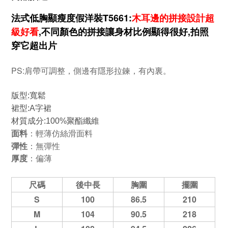
法式低胸顯瘦度假洋裝T5661:
木耳邊的拼接設計超
級好看
,不同顏色的拼接讓身材比例顯得很好,拍照
穿它超出片
PS:肩帶可調整，側邊有隱形拉鍊，有內裏。
版型:寬鬆
裙型:A字裙
材質成分:100%聚酯纖維
面料
：輕薄仿絲滑面料
彈性
：無彈性
厚度
：偏薄
尺碼
後中長
胸圍
擺圍
S
100
86.5
210
M
104
90.5
218