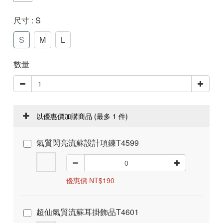
尺寸
: S
S
M
L
數量
以優惠價加購商品
(最多 1 件)
氣質閃亮流蘇設計項鍊T4599
優惠價 NT$190
超仙氣質流蘇耳掛飾品T4601