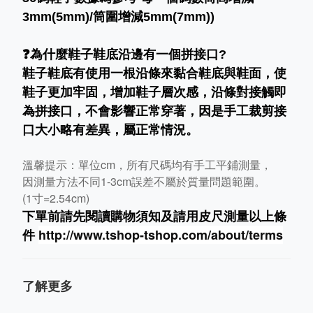
3mm(5mm)/筒圍增減5mm(7mm))
❓為什麼鞋子鞋底沿邊有一個拼接口?
鞋子鞋底有使用一根沿條來黏合鞋底與鞋面，使
鞋子更加牢固，增加鞋子層次感，沿條對接觸即
為拼接口，不會影響正常穿著，因是手工裁剪接
口大小略有差異，屬正常情況。
溫馨提示：單位cm，所有尺碼均有手工平鋪測量，
因測量方法不同1-3cm誤差不屬於質量問題範圍。
(1寸=2.54cm)
下單前請先閱讀購物須知及
請用皮尺
測量以上條
件
http://www.tshop-ts
hop.com/about/terms
了解更多