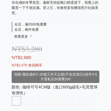
存在感的冬季造型。蓬鬆毛領從靴口輕柔落下，視覺上的
暖度一下子就拉滿。穿上它，你會想多拍幾張照片紀錄美
照。
全店，滿2500免運費
全店，兩件免運
查看更多
NT$3,280
NT$2,980
NT$2,970
會員獨享
預購-匯款後約7-20個工作天出貨(不包含假日)/急件3-5
天需私訊加運費200
顏色
: 咖啡可可4CM版（進口600g絨毛+毛茸豐厚
有彈性）