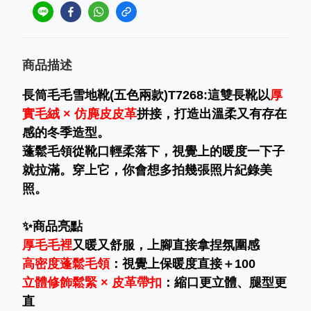
商品描述
長筒毛毛雪地靴(五色兩款)T7268:這雙長靴以
厚
實毛絨 × 仿麂皮皮革
拼接，打造出溫柔又有存在
感的冬季造型。
蓬鬆毛領從靴口輕柔落下，視覺上的暖度一下子
就拉滿。穿上它，你會想多拍幾張照片紀錄美
照。
✨商品亮點
厚毛毛裡
又暖又舒服，上腳直接拿捏氛圍感
高密度蓬鬆毛領
：視覺上保暖度直接＋100
立體修飾鬆緊 × 皮革帶扣
：縮口更立體、腿型更
直