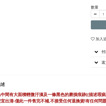
數量
加入
付
送
描述
為中間有大面積輕微汙漬及一條黑色的磨損痕跡
((描述瑕
宜出清-僅此一件售完不補,不接受任何退換貨!有任何問