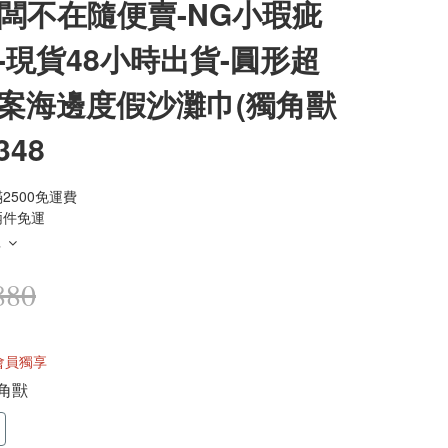
老闆不在隨便賣-NG小瑕疵
-現貨48小時出貨-圓形超
案海邊度假沙灘巾(獨角獸
348
2500免運費
兩件免運
多
880
會員獨享
獨角獸