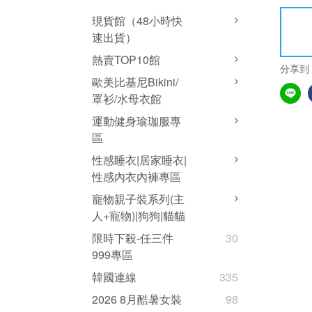
現貨館（48小時快
速出貨）
熱賣TOP10館
分享到
歐美比基尼Bikini/
罩衫/水母衣館
運動健身瑜珈服專
區
性感睡衣|居家睡衣|
性感內衣內褲專區
寵物親子裝系列(主
人+寵物)|狗狗|貓貓
限時下殺-任三件
30
999專區
韓國連線
335
2026 8月酷暑女裝
98