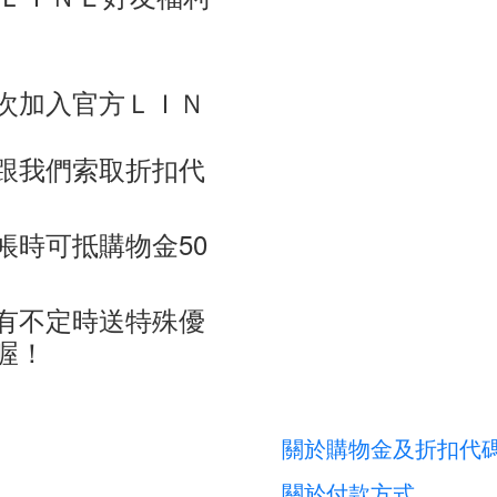
次加入官方ＬＩＮ
跟我們索取折扣代
帳時可抵購物金50
有不定時送特殊優
喔！
關於購物金及折扣代
關於付款方式