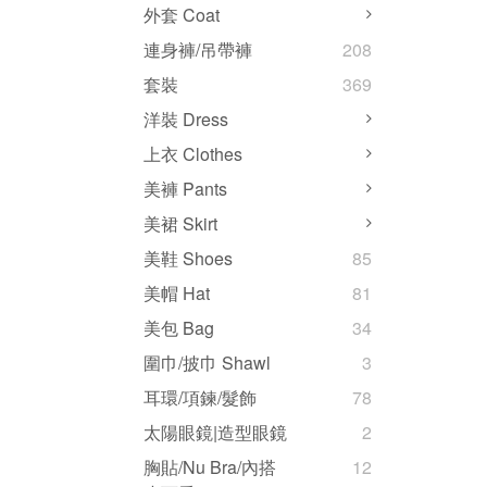
外套 Coat
連身褲/吊帶褲
208
套裝
369
洋裝 Dress
上衣 Clothes
美褲 Pants
美裙 Skirt
美鞋 Shoes
85
美帽 Hat
81
美包 Bag
34
圍巾/披巾 Shawl
3
耳環/項鍊/髮飾
78
太陽眼鏡|造型眼鏡
2
胸貼/Nu Bra/內搭
12