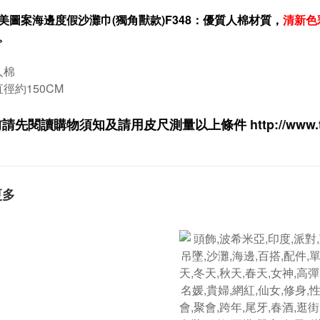
美圖案海邊度假沙灘巾(獨角獸款)F348：優質人棉材質，
清新色
。
人棉
直徑約150CM
前請先閱讀購物須知及
請用皮尺
測量以上條件
http://www.
更多