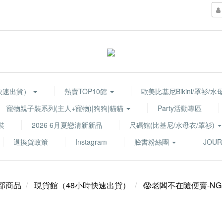
快速出貨）
熱賣TOP10館
歐美比基尼Bikini/罩衫/
寵物親子裝系列(主人+寵物)|狗狗|貓貓
Party活動專區
裝
2026 6月夏戀清新新品
尺碼館(比基尼/水母衣/罩衫)
退換貨政策
Instagram
臉書粉絲團
JOUR
部商品
現貨館（48小時快速出貨）
😱老闆不在隨便賣-NG小