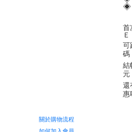
◈
首
Ｅ
可
碼
結
元
還
惠
關於購物流程
如何加入會員