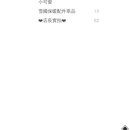
小可愛
雪國保暖配件單品
15
❤️店長實拍❤️
62
◈