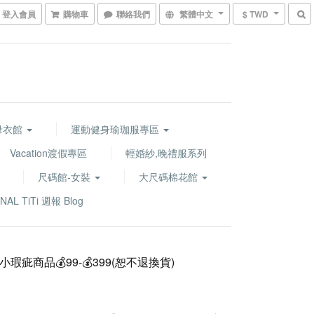
登入會員
購物車
聯絡我們
繁體中文
$ TWD
水母衣館
運動健身瑜珈服專區
Vacation渡假專區
輕婚紗,晚禮服系列
尺碼館-女裝
大尺碼棉花館
NAL TiTi 週報 Blog
瑕疵商品💰99-💰399(恕不退換貨)