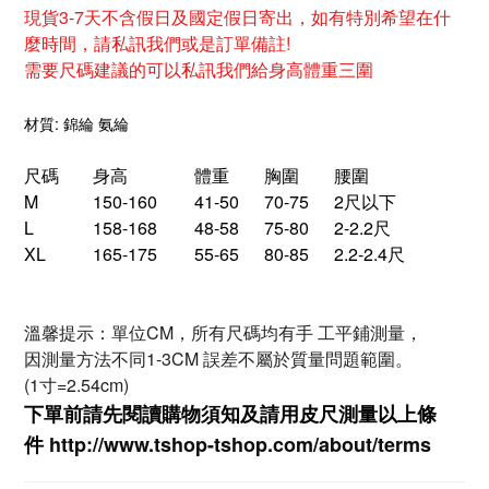
現貨3-7天不含假日及國定假日寄出，如有特別希望在什
麼時間，請私訊我們或是訂單備註!
需要尺碼建議的可以私訊我們給身高體重三圍
材質: 錦綸 氨綸
尺碼
身高
體重
胸圍
腰圍
M
150-160
41-50
70-75
2尺以下
L
158-168
48-58
75-80
2-2.2尺
XL
165-175
55-65
80-85
2.2-2.4尺
溫馨提示：單位CM，所有尺碼均有手 工平鋪測量，
因測量方法不同1-3CM 誤差不屬於質量問題範圍。
(1寸=2.54cm)
下單前請先閱讀購物須知及
請用皮尺
測量以上條
件
http://www.tshop-ts
hop.com/about/terms