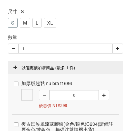
尺寸
: S
S
M
L
XL
數量
以優惠價加購商品
(最多 1 件)
加厚版超黏 nu bra t1686
優惠價 NT$299
復古民族風流蘇腳鍊(金色/銀色)C234(請備註
要金色/或銀色，無備注就隨機出貨)