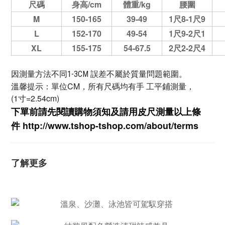
尺碼
身高/cm
體重/kg
腰圍
M
150-165
39-49
1尺8-1尺9
L
152-170
49-54
1尺9-2尺1
XL
155-175
54-67.5
2尺2-2尺4
因測量方法不同1-3CM 誤差不屬於質量問題範圍。
溫馨提示：單位CM，所有尺碼均有手 工平鋪測量，
(1寸=2.54cm)
下單前請先閱讀購物須知及
請用皮尺
測量以上條
件
http://www.tshop-ts
hop.com/about/terms
了解更多