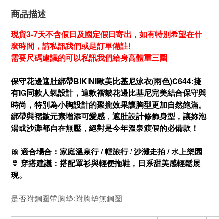
商品描述
現貨3-7天不含假日及國定假日寄出，如有特別希望在什
麼時間，請私訊我們或是訂單備註!
需要尺碼建議的可以私訊我們給身高體重三圍
保守花邊遮肚綁帶BIKINI歐美比基尼泳衣(兩色)C644:
擁
有IG同款人氣設計，這款褶皺花邊比基尼完美結合保守與
時尚，特別為小胸設計的聚攏效果讓胸型更加自然飽滿。
綁帶與褶皺元素增添可愛感，遮肚設計修飾身型，讓妳泡
湯或沙灘都自在無壓，絕對是今年溫泉渡假的必備款！
🎀 適合場合：家庭溫泉行 / 輕旅行 / 沙灘走拍 / 水上樂園
👙 穿搭建議：搭配罩衫與輕便拖鞋，日系甜美感輕鬆展
現。
是否附鋼
圈
帶胸墊:附胸墊無鋼圈