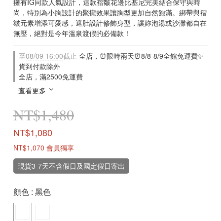
擁有IG同款人氣設計，這款褶皺花邊比基尼完美結合保守與時
尚，特別為小胸設計的聚攏效果讓胸型更加自然飽滿。綁帶與褶
皺元素增添可愛感，遮肚設計修飾身型，讓妳泡湯或沙灘都自在
無壓，絕對是今年溫泉渡假的必備款！
至
08/09 16:00
截止
全店，⏰限時兩天⏰8/8-8/9全館免運費✨
貨到付款除外
全店，滿2500免運費
查看更多
NT$1,480
NT$1,080
NT$1,070
會員獨享
現貨3-7天不含假日及國定假日寄出
顏色
: 黑色