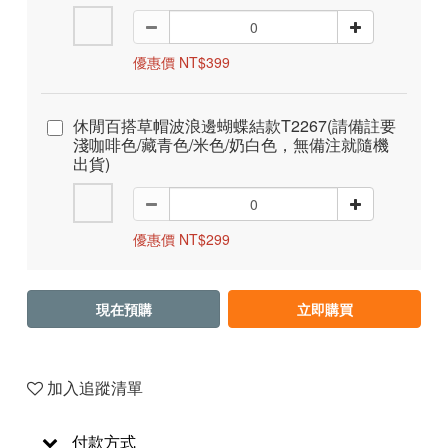
優惠價 NT$399
休閒百搭草帽波浪邊蝴蝶結款T2267(請備註要
淺咖啡色/藏青色/米色/奶白色，無備注就隨機
出貨)
優惠價 NT$299
現在預購
立即購買
加入追蹤清單
付款方式