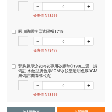
優惠價 NT$299
圓頂防曬字母遮陽帽T719
優惠價 NT$499
豐胸超厚泳衣內衣專用矽膠墊C198(二選一請
備註 水餃型膚色厚3CM/水餃型透明色厚3CM
無備註將隨機出貨)
優惠價 NT$199
加入購物車
立即購買