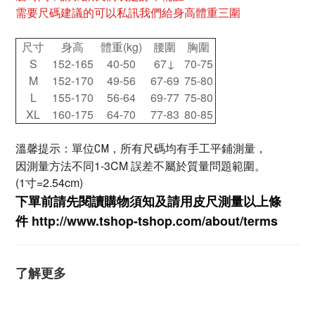
需要尺碼建議的可以私訊我們給身高體重三圍
尺寸
身高
體重(kg)
腰圍
胸圍
S
152-165
40-50
67↓
70-75
M
152-170
49-56
67-69
75-80
L
155-170
56-64
69-77
75-80
XL
160-175
64-70
77-83
80-85
溫馨提示：單位CM，所有尺碼均有手工平鋪測量，
因測量方法不同1-3CM 誤差不屬於質量問題範圍。
(1寸=2.54cm)
下單前請先閱讀購物須知及
請用皮尺
測量以上條
件
http://www.tshop-ts
hop.com/about/terms
了解更多