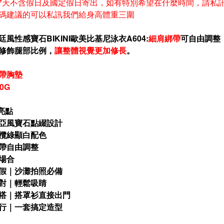
-7天不含假日及國定假日寄出，如有特別希望在什麼時間，請私訊
碼建議的可以私訊我們給身高體重三圍
廷風性感寶石BIKINI歐美比基尼泳衣A604:
細肩綁帶
可自由調整
修飾腿部比例，
讓整體視覺更加修長
。
帶胸墊
0G
亮點
亞風寶石點綴設計
欖綠顯白配色
帶自由調整
合場合
假｜沙灘拍照必備
對｜輕鬆吸睛
搭｜搭罩衫直接出門
行｜一套搞定造型