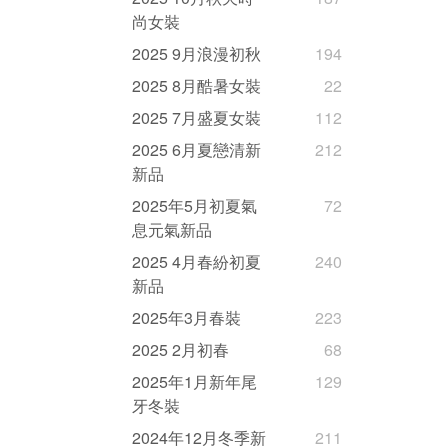
尚女裝
2025 9月浪漫初秋
194
2025 8月酷暑女裝
22
2025 7月盛夏女裝
112
2025 6月夏戀清新
212
新品
2025年5月初夏氣
72
息元氣新品
2025 4月春紛初夏
240
新品
2025年3月春裝
223
2025 2月初春
68
2025年1月新年尾
129
牙冬裝
2024年12月冬季新
211