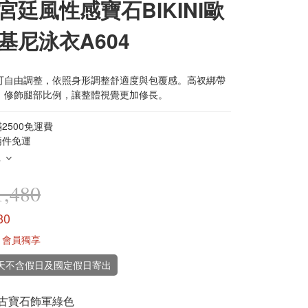
宮廷風性感寶石BIKINI歐
基尼泳衣A604
可自由調整，依照身形調整舒適度與包覆感。高衩綁帶
，修飾腿部比例，讓整體視覺更加修長。
2500免運費
兩件免運
多
,480
80
會員獨享
7天不含假日及國定假日寄出
復古寶石飾軍綠色