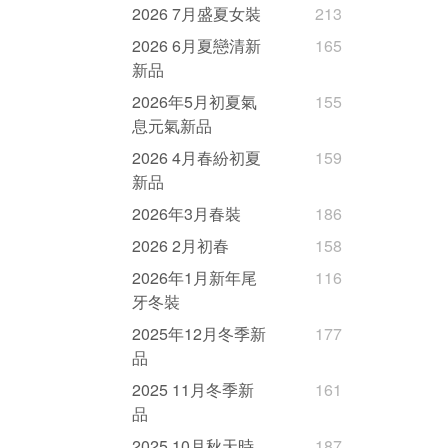
2026 7月盛夏女裝
213
2026 6月夏戀清新
165
新品
2026年5月初夏氣
155
息元氣新品
2026 4月春紛初夏
159
新品
2026年3月春裝
186
2026 2月初春
158
2026年1月新年尾
116
牙冬裝
2025年12月冬季新
177
品
2025 11月冬季新
161
品
2025 10月秋天時
187