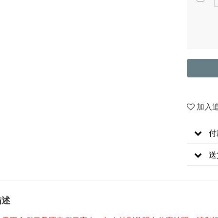
加入
付
送
描述