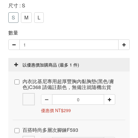
尺寸
: S
S
M
L
數量
以優惠價加購商品
(最多 1 件)
內衣比基尼專用超厚豐胸內黏胸墊(黑色/膚
色)C368 請備註顏色，無備注就隨機出貨
優惠價 NT$299
百搭時尚多層次腳鍊F593