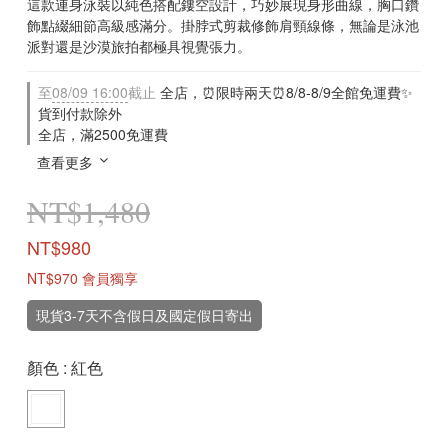
這款連身泳裝以純色搭配鏤空設計，巧妙展現身形曲線，胸口鑽
飾點綴細節高級感滿分。掛脖式剪裁修飾肩頸線條，無論是泳池
派對還是沙漠旅拍都極具視覺張力。
至
08/09 16:00
截止
全店，⏰限時兩天⏰8/8-8/9全館免運費✨
貨到付款除外
全店，滿2500免運費
查看更多
NT$1,480
NT$980
NT$970
會員獨享
現貨3-7天不含假日及國定假日寄出
顏色
: 紅色