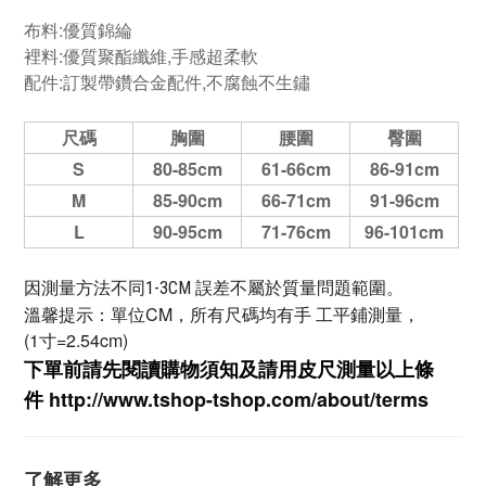
布料:優質錦綸
裡料:優質聚酯纖維,手感超柔軟
配件:訂製帶鑽合金配件,不腐蝕不生鏽
尺碼
胸圍
腰圍
臀圍
S
80-85cm
61-66cm
86-91cm
M
85-90cm
66-71cm
91-96cm
L
90-95cm
71-76cm
96-101cm
因測量方法不同1-3CM 誤差不屬於質量問題範圍。
溫馨提示：單位CM，所有尺碼均有手 工平鋪測量，
(1寸=2.54cm)
下單前請先閱讀購物須知及
請用皮尺
測量以上條
件
http://www.tshop-ts
hop.com/about/terms
了解更多