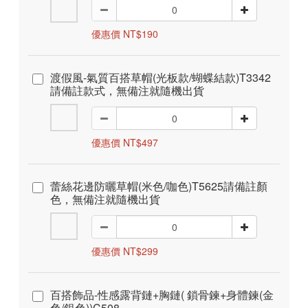
優惠價 NT$190
渡假風-氣質百搭草帽(光板款/蝴蝶結款)T3342
請備註款式，無備注就隨機出貨
優惠價 NT$497
蕾絲花邊防曬草帽(米色/咖色)T5625請備註顏
色，無備注就隨機出貨
優惠價 NT$299
百搭飾品-性感露背鏈+胸鏈( 鎖骨鍊+身體鍊(金
色/銀色))C508