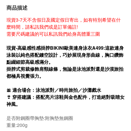
商品描述
現貨3-7天不含假日及國定假日寄出，如有特別希望在什
麼時間，請私訊我們或是訂單備註!
需要尺碼建議的可以私訊我們給身高體重三圍
現貨-高級感性感掛脖BIKINI歐美連身泳衣A499:
這款連身
泳裝以純色搭配鏤空設計，巧妙展現身形曲線，胸口鑽飾
點綴細節高級感滿分。
掛脖式剪裁修飾肩頸線條，無論是泳池派對還是沙漠旅拍
都極具視覺張力。
🎀 適合場合：泳池派對／時尚旅拍／沙灘戲水
👙 穿搭建議：搭配亮片涼鞋與金色配件，打造絕對吸睛女
神風。
是否附鋼圈帶胸墊:
附
胸墊
無
鋼圈
重量:200g