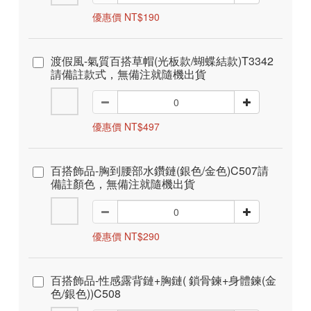
優惠價 NT$190
渡假風-氣質百搭草帽(光板款/蝴蝶結款)T3342
請備註款式，無備注就隨機出貨
優惠價 NT$497
百搭飾品-胸到腰部水鑽鏈(銀色/金色)C507請
備註顏色，無備注就隨機出貨
優惠價 NT$290
百搭飾品-性感露背鏈+胸鏈( 鎖骨鍊+身體鍊(金
色/銀色))C508