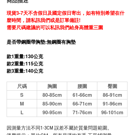
商品描述
現貨3-7天不含假日及國定假日寄出，如有特別希望在什
麼時間，請私訊我們或是訂單備註!
需要尺碼建議的可以私訊我們給身高體重三圍
是否帶鋼圈帶胸墊:無
鋼圈
有胸墊
款1重量:130公克
款2重量:115公克
款3重量:140公克
尺碼
胸圍
腰圍
臀圍
S
80-85cm
61-66cm
86-91cm
M
85-90cm
66-71cm
91-96cm
L
90-95cm
71-76cm
96-101cm
因測量方法不同1-3CM 誤差不屬於質量問題範圍。