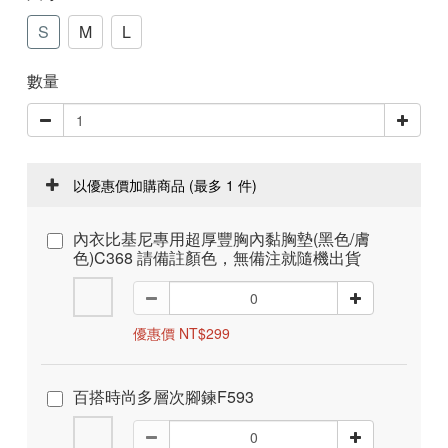
S
M
L
數量
以優惠價加購商品
(最多 1 件)
內衣比基尼專用超厚豐胸內黏胸墊(黑色/膚
色)C368 請備註顏色，無備注就隨機出貨
優惠價 NT$299
百搭時尚多層次腳鍊F593