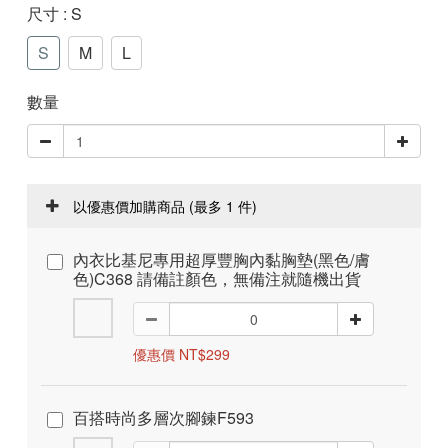
尺寸
: S
S
M
L
數量
以優惠價加購商品
(最多 1 件)
內衣比基尼專用超厚豐胸內黏胸墊(黑色/膚
色)C368 請備註顏色，無備注就隨機出貨
優惠價 NT$299
百搭時尚多層次腳鍊F593