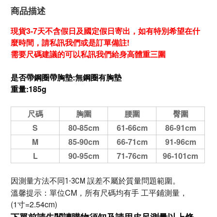
商品描述
現貨3-7天不含假日及國定假日寄出，如有特別希望在什
麼時間，請私訊我們或是訂單備註!
需要尺碼建議的可以私訊我們給身高體重三圍
是否帶鋼圈帶胸墊:無
鋼圈
有胸墊
重量:185g
尺碼
胸圍
腰圍
臀圍
S
80-85cm
61-66cm
86-91cm
M
85-90cm
66-71cm
91-96cm
L
90-95cm
71-76cm
96-101cm
因測量方法不同1-3CM 誤差不屬於質量問題範圍。
溫馨提示：單位CM，所有尺碼均有手 工平鋪測量，
(1寸=2.54cm)