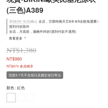
(三色)A389
至
08/09 16:00
截止
全店，⏰限時兩天⏰8/8-8/9全館免運費✨
貨到付款除外
全店，月底前，滿兩件95折(貨到付款不適用)
查看更多
NT$1,380
NT$980
NT$970
會員獨享
現貨3-7天不含假日及國定假日寄出
顏色
: 紅色