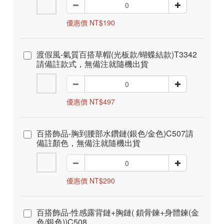
優惠價 NT$190
渡假風-氣質百搭草帽(光板款/蝴蝶結款)T3342
請備註款式，無備注就隨機出貨
優惠價 NT$497
百搭飾品-胸到腰部水鑽鏈(銀色/金色)C507請
備註顏色，無備注就隨機出貨
優惠價 NT$290
百搭飾品-性感露背鏈+胸鏈( 鎖骨鍊+身體鍊(金
色/銀色))C508